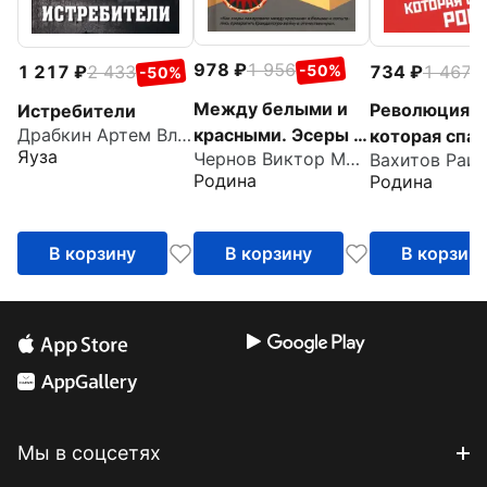
978
1 956
734
1 467
-50%
1 217
2 433
-
-50%
Между белыми и
Революция,
Истребители
красными. Эсеры в
Драбкин Артем Владимирович
которая спас
Яуза
Чернов Виктор Михайлович
революции
Россию
Родина
Родина
В корзину
В корзину
В корзин
Мы в соцсетях