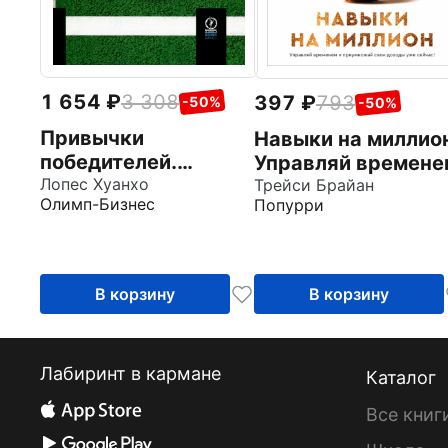
1 654
3 308
397
793
-50%
-50%
Привычки
Навыки на миллио
победителей.
Управляй времене
Звездные советы
Лопес Хуанхо
Трейси Брайан
Олимп-Бизнес
Попурри
спортивного врача
В корзину
В корзину
Лабиринт в кармане
Каталог
Все книг