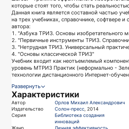
которые стоят того, чтобы стать реальностью
Данная книга является составной частью уч
на трех учебниках, справочнике, софтвере 
автора:
1. "Азбука ТРИЗ. Основы изобретательного 
2. "Первичные инструменты ТРИЗ. Справочни
3. "Нетрудная ТРИЗ. Универсальный практиче
4. "Основы классической ТРИЗ"
Учебник входит как неотъемлемый компонент
уровень МТРИЗ Практик (неформально - Зел
технологии дистанционного Интернет-обучен
Развернуть
Характеристики
Автор
Орлов Михаил Александрович
Издательство
Солон-пресс
,
2014
Серия
Библиотека создания
инноваций
Жанр
Личная эффективность
,