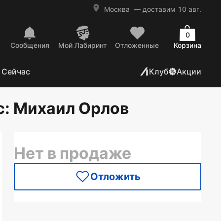
Москва
— доставим 10 авг.
0
Сообщения
Mой Лабиринт
Отложенные
Корзина
 Сейчас
Клуб
Акции
с
: Михаил Орлов
Нет в продаже
Отложить