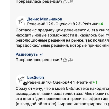
Да
Понравилась рецензия?
Денис Мельников
Рецензий
129
Оценок
+823
Рейтинг
+4
•
•
Согласен с предыдущим рецензентом, эта книга
находить новые возможности в ,казалось бы, 
революционные решения на рынке, так появлял
парадоскасльные решения, которые приносили 
Развернуть
Да
Понравилась рецензия?
LexSeIch
Рецензий
16
Оценок
+41
Рейтинг
+1
•
•
Сразу отмечу, что в моей библиотеке находит
вышедшие в наших издательствах. Мне нравитьс
это книга "для правильного тренинга эффектив
(в твердой обложке) широко иллюстрирована р