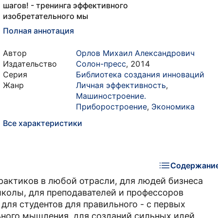
шагов! - тренинга эффективного
изобретательного мы
Полная аннотация
Автор
Орлов Михаил Александрович
Издательство
Солон-пресс
,
2014
Серия
Библиотека создания инноваций
Жанр
Личная эффективность
,
Машиностроение.
Приборостроение
,
Экономика
Все характеристики
Содержани
рактиков в любой отрасли, для людей бизнеса
школы, для преподавателей и профессоров
для студентов для правильного - с первых
ьного мышления, для созданий сильных идей,