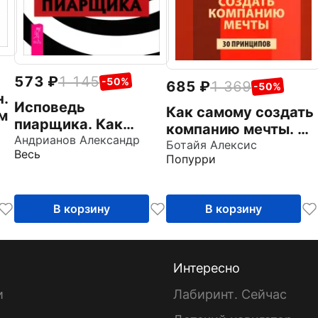
573
1 145
-50%
685
1 369
-50%
н.
Исповедь
Как самому создать
м
пиарщика. Как
компанию мечты. 30
заставить людей
Андрианов Александр
принципов
Ботайя Алексис
Весь
поверить во что
Попурри
предпринимателя
угодно
В корзину
В корзину
Интересно
и
Лабиринт. Сейчас