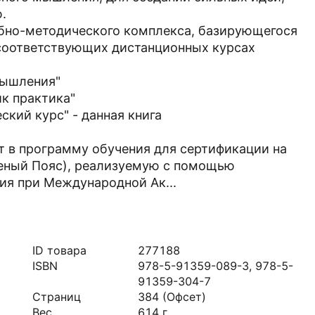
.
ебно-методического комплекса, базирующегося
и соответствующих дистанционных курсах
мышления"
к практика"
ский курс" - данная книга
 в программу обучения для сертификации на
еный Пояс), реализуемую с помощью
ия при Международной Ак...
ID товара
277188
ISBN
978-5-91359-089-3, 978-5-
91359-304-7
Страниц
384
(Офсет)
Вес
614
г