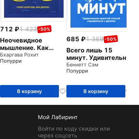
л
712
1 423
-50%
685
1 369
-50%
Неочевидное
мышление. Как
Всего лишь 15
замечать то, что
Бхаргава Рохит
минут. Удивительно
Попурри
упускают другие
простой способ
Беннетт Сэм
Попурри
справляться с
делами
В корзину
В корзину
Мой Лабиринт
Войти по коду скидки или
через соцсеть