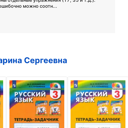
ны отдельные упражнения (17, 35 и т.д.).
зошибочно можно соотн...
арина Сергеевна