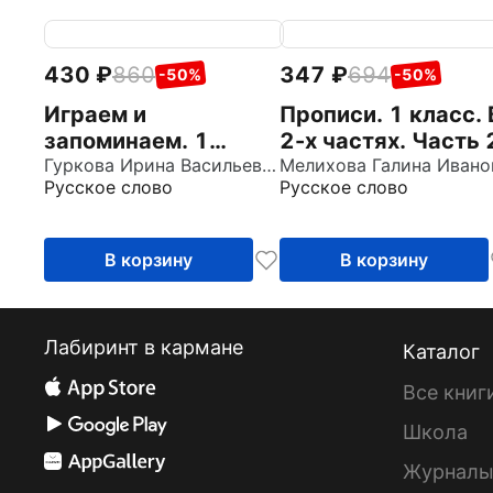
430
860
347
694
-50%
-50%
Играем и
Прописи. 1 класс. 
запоминаем. 1
2-х частях. Часть 
класс. Тренажёр по
Гуркова Ирина Васильевна
Русское слово
Русское слово
русскому языку
В корзину
В корзину
Лабиринт в кармане
Каталог
Все книг
Школа
Журнал