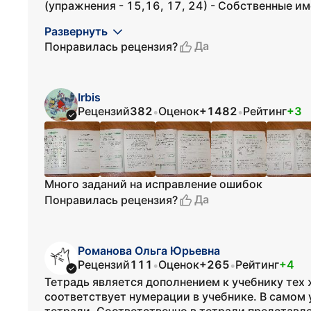
(упражнения - 15,16, 17, 24) - Собственные им
Развернуть
Да
Понравилась рецензия?
Irbis
Рецензий
382
Оценок
+1482
Рейтинг
+3
•
•
Много заданий на исправление ошибок
Да
Понравилась рецензия?
Романова Ольга Юрьевна
Рецензий
111
Оценок
+265
Рейтинг
+4
•
•
Тетрадь является дополнением к учебнику тех
соответствует нумерации в учебнике. В самом 