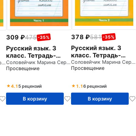
378
581
309
475
-35%
-35%
Русский язык. 3
Русский язык. 3
класс. Тетрадь-
класс. Тетрадь-
задачник. Часть 2.
Соловейчик Марина Сергеевна
задачник. Часть 1.
Соловейчик Марина Сергеевна
Соловейчик Марина Сергеевна
Просвещение
Просвещение
ФГОС
ФГОС
4.1
5 рецензий
1.1
6 рецензий
В корзину
В корзину