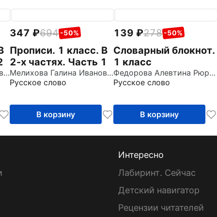
347
694
139
278
-50%
-50%
В
Прописи. 1 класс. В
Словарный блокнот.
2
2-х частях. Часть 1
1 класс
Мелихова Галина Ивановна
Мелихова Галина Ивановна
Федорова Алевтина Рюриковна
Русское слово
Русское слово
В корзину
В корзину
Интересно
и
Лабиринт. Сейчас
Детский навигатор
ы
Рецензии читателей