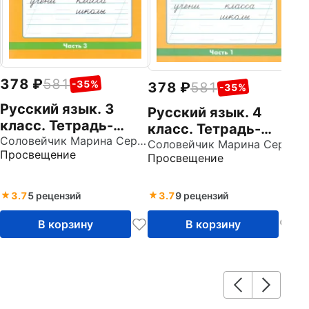
К
378
581
-35%
378
581
-35%
Русский язык. 3
Русский язык. 4
класс. Тетрадь-
класс. Тетрадь-
задачник. Часть 3.
Соловейчик Марина Сергеевна
задачник к учебнику
Соловейчик Марина Сергеевна
Просвещение
ФГОС
Просвещение
М. Соловейчик, Н.
Кузьменко. Часть 1
3.7
5 рецензий
3.7
9 рецензий
В корзину
В корзину