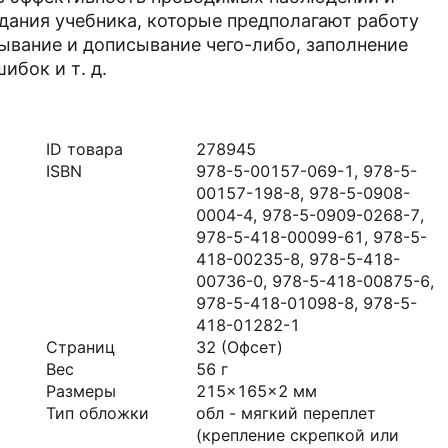
адания учебника, которые предполагают работу
ывание и дописывание чего-либо, заполнение
ибок и т. д.
ID товара
278945
ISBN
978-5-00157-069-1, 978-5-
00157-198-8, 978-5-0908-
0004-4, 978-5-0909-0268-7,
978-5-418-00099-61, 978-5-
418-00235-8, 978-5-418-
00736-0, 978-5-418-00875-6,
978-5-418-01098-8, 978-5-
418-01282-1
Страниц
32
(Офсет)
Вес
56
г
Размеры
215x165x2
мм
Тип обложки
обл - мягкий переплет
(крепление скрепкой или