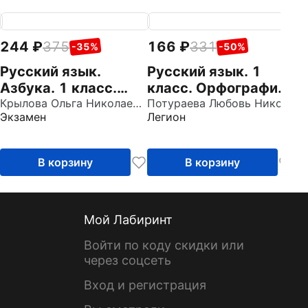
244
375
166
331
1
-35%
-50%
Русский язык.
Русский язык. 1
Р
Азбука. 1 класс.
класс. Орфография.
П
Тесты к учебнику В.
Крылова Ольга Николаевна
Тренажёр
Потураева Любовь Николаевна
П
Жи
Экзамен
Легион
Ле
Г. Горецкого и др.
у
Часть 2
В корзину
В корзину
Мой Лабиринт
Войти по коду скидки или
через соцсеть
Вход и регистрация