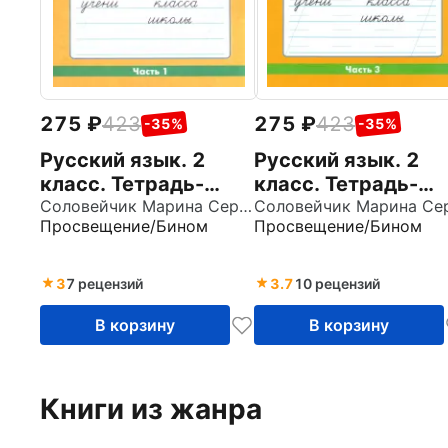
275
423
275
423
-35%
-35%
Русский язык. 2
Русский язык. 2
класс. Тетрадь-
класс. Тетрадь-
задачник. В 3-х
Соловейчик Марина Сергеевна
задачник. В 3-х
Просвещение/Бином
Просвещение/Бином
частях. Часть 1.
частях. Часть 3.
ФГОС
ФГОС
3
7 рецензий
3.7
10 рецензий
В корзину
В корзину
Книги из жанра