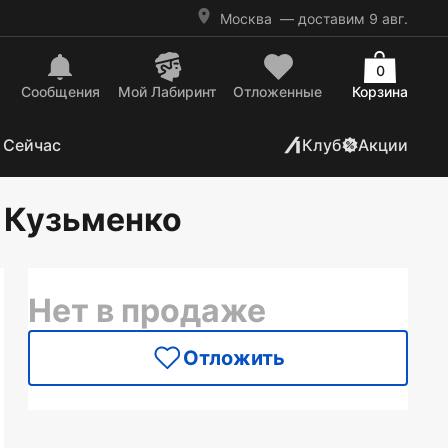
Москва
— доставим 9 авг.
0
Сообщения
Mой Лабиринт
Отложенные
Корзина
 Сейчас
Клуб
Акции
, Кузьменко
Нет в продаже
Отложить