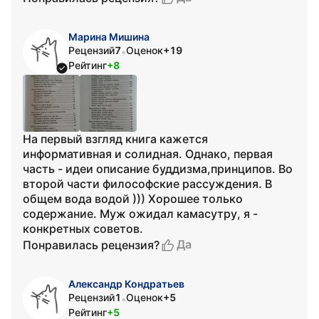
Марина Мишина
Рецензий
7
Оценок
+19
•
Рейтинг
+8
На первый взгляд книга кажется
информативная и солидная. Однако, первая
часть - идеи описание буддизма,принципов. Во
второй части философские рассуждения. В
общем вода водой ))) Хорошее только
содержание. Муж ожидал камасутру, я -
конкретных советов.
Да
Понравилась рецензия?
Александр Кондратьев
Рецензий
1
Оценок
+5
•
Рейтинг
+5