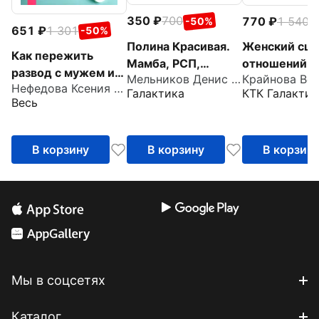
350
700
770
1 540
-50%
-
651
1 301
-50%
Полина Красивая.
Женский сце
Как пережить
Мамба, РСП,
отношений. К
развод с мужем и
Мельников Денис Андреевич
Крайнова Ве
любовь без секса,
понять и изм
Нефедова Ксения Леонидовна
обрести новый
Галактика
КТК Галактик
или Убийца мужчин
Книга-тренин
Весь
смысл жизни
женщин
В корзину
В корзину
В корзин
Мы в соцсетях
Каталог