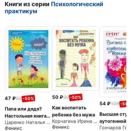
Книги из серии
Психологический
практикум
50
99
-50%
47
93
-50%
54
108
-50
Как воспитать
Папа или дядя?
Высшая ступ
ребенка без мужа
Настольная книга
аутогенной
Корчагина Ирина Леонидовна
Царенко Наталья Владимировна
отчима
Феникс
тренировки 
Феникс