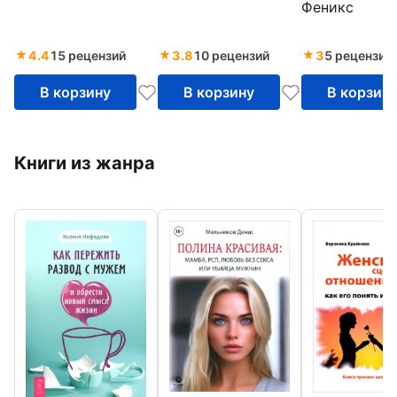
Феникс
вопросах и о
4.4
15 рецензий
3.8
10 рецензий
3
5 рецензий
В корзину
В корзину
В корзин
Книги из жанра