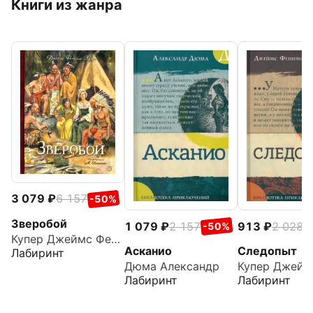
Книги из жанра
3 079
6 157
-50%
Зверобой
1 079
2 157
913
2 028
-50%
-
Купер Джеймс Фенимор
Асканио
Следопыт
Лабиринт
Дюма Александр
Лабиринт
Лабиринт