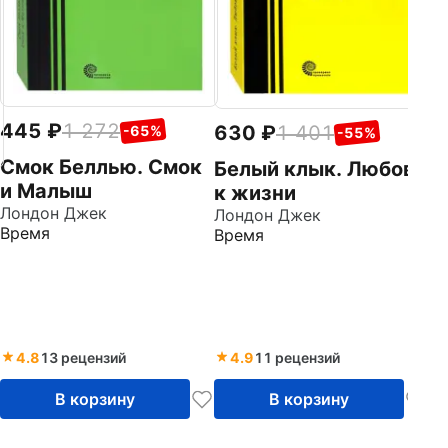
445
1 272
630
1 401
-65%
-55%
Смок Беллью. Смок
Белый клык. Любовь
и Малыш
к жизни
Лондон Джек
Лондон Джек
Время
Время
4.8
13 рецензий
4.9
11 рецензий
В корзину
В корзину