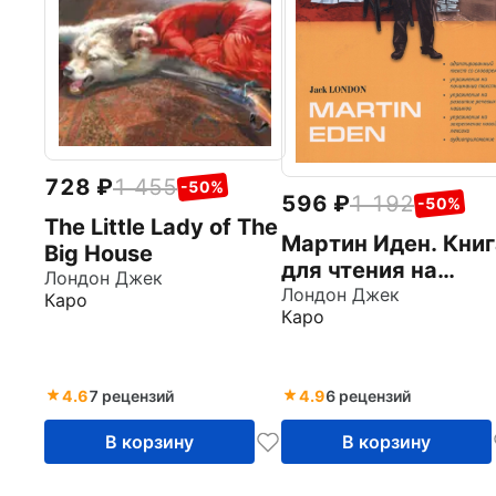
728
1 455
-50%
596
1 192
-50%
The Little Lady of The
Мартин Иден. Книг
Big House
для чтения на
Лондон Джек
английском языке
Лондон Джек
Каро
Каро
4.6
7 рецензий
4.9
6 рецензий
В корзину
В корзину