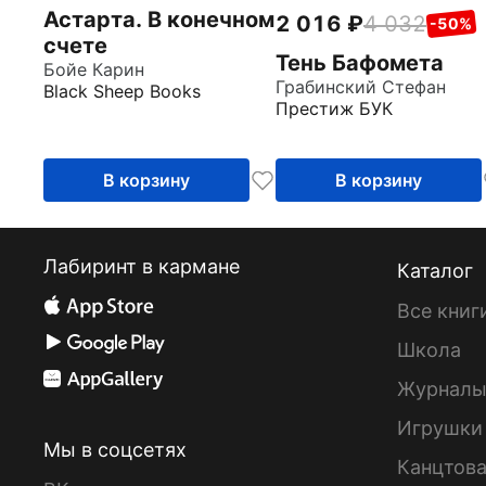
Астарта. В конечном
2 016
4 032
-50%
счете
Тень Бафомета
Бойе Карин
Грабинский Стефан
Black Sheep Books
Престиж БУК
В корзину
В корзину
Лабиринт в кармане
Каталог
Все книг
Школа
Журнал
Игрушки
Мы в соцсетях
Канцтов