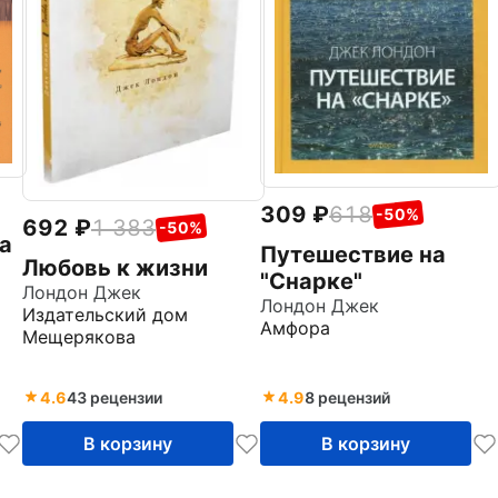
309
618
-50%
692
1 383
-50%
а
Путешествие на
Любовь к жизни
"Снарке"
Лондон Джек
Лондон Джек
Издательский дом
Амфора
Мещерякова
4.6
43 рецензии
4.9
8 рецензий
В корзину
В корзину