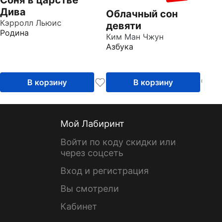
Дива
Облачный сон
Кэрролл Льюис
девяти
Родина
Ким Ман Чжун
Азбука
В корзину
В корзину
Мой Лабиринт
Войти по коду скидки или
через соцсеть
Вход и регистрация
Вы смотрели
Кабинет