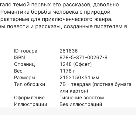
тало темой первых его рассказов, довольно
 Романтика борьбы человека с природой
арактерные для приключенческого жанра.
ны повести и рассказы, созданные писателем в
ID товара
281836
ISBN
978-5-371-00267-9
Страниц
1248
(Офсет)
Вес
1178
г
Размеры
215x150x51
мм
Тип обложки
7Б - твердая (плотная бумага
или картон)
Оформление
Тиснение золотом
Иллюстрации
Без иллюстраций