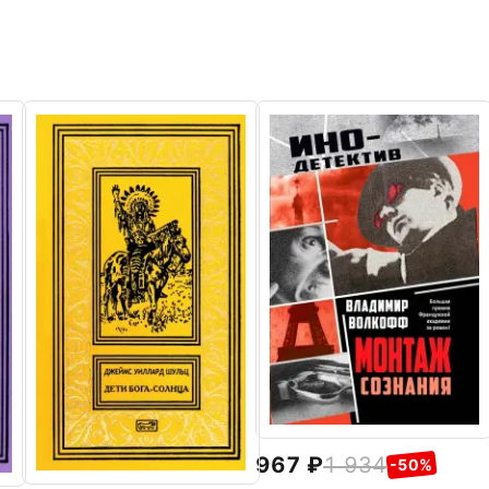
967
1 934
-50%