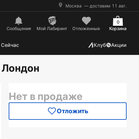
Москва
— доставим 11 авг.
0
Сообщения
Mой Лабиринт
Отложенные
Корзина
 Сейчас
Клуб
Акции
 Лондон
Нет в продаже
Отложить