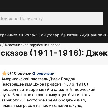
транные
Школа
Канцтовары
Игрушки
Лабиринт.
а
Классическая зарубежная проза
/
ссказов (1911-1916)
: Джек
5
(10 оценок)
2 рецензии
Американский писатель Джек Лондон
(настоящее имя Джон Гриффит; 1876-1916)
прошел противоречивый и сложный творческий
путь. В детстве он рано вынужден был искать
заработок. Некоторое время бродяжничал,
плавал матросом на промысловой шхуне,