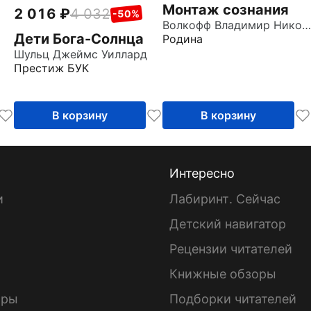
Монтаж сознания
2 016
4 032
-50%
Волкофф Владимир Николаевич
Дети Бога-Солнца
Родина
Шульц Джеймс Уиллард
Престиж БУК
В корзину
В корзину
Интересно
и
Лабиринт. Сейчас
Детский навигатор
ы
Рецензии читателей
Книжные обзоры
ары
Подборки читателей