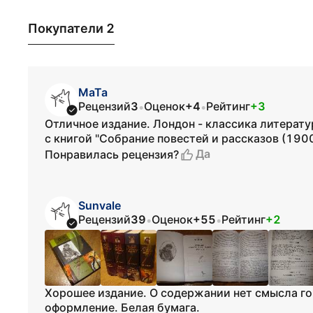
Покупатели 2
МаТа
Рецензий
3
Оценок
+4
Рейтинг
+3
•
•
Отличное издание. Лондон - классика литерат
с книгой "Собрание повестей и рассказов (190
Да
Понравилась рецензия?
Sunvale
Рецензий
39
Оценок
+55
Рейтинг
+2
•
•
Хорошее издание. О содержании нет смысла го
оформление. Белая бумага.