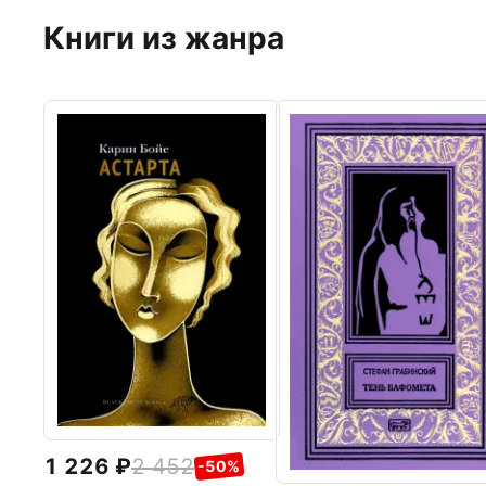
Книги из жанра
1 226
2 452
-50%