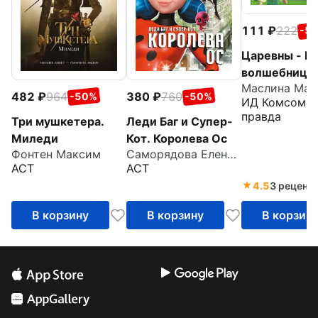
111
222
-5
Царевны - 
волшебницы
Маслина Мар
Спецвыпуск
482
964
380
760
-50%
-50%
ИД Комсомол
июль - сентя
правда
Три мушкетера.
Леди Баг и Супер-
2021. Истор
Миледи
Кот. Королева Ос
Лягушачий к
Фонтен Максим
Саморядова Елена Александровна
АСТ
АСТ
4.5
3 реценз
В корзину
В корзину
В корзин