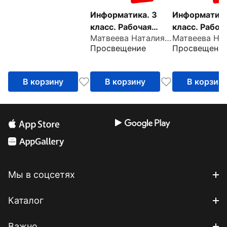
Информатика. 3
Информатика
класс. Рабочая
класс. Рабоч
Матвеева Наталия Владимировна
тетрадь. В 2-х
тетрадь. В 2
Просвещение
Просвещени
частях. Часть 2
частях. Част
В корзину
В корзину
В корзин
Мы в соцсетях
Каталог
Важно