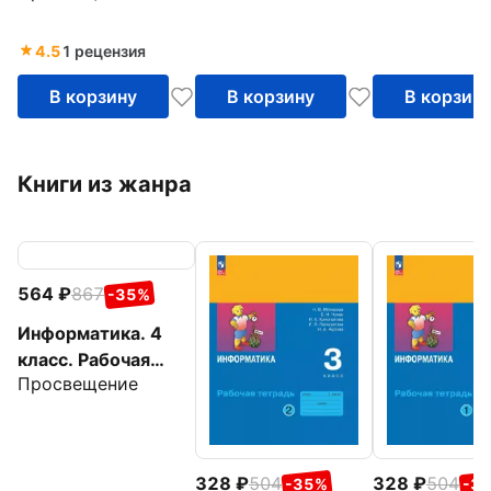
4.5
1 рецензия
В корзину
В корзину
В корзин
Книги из жанра
564
867
-35%
Информатика. 4
класс. Рабочая
Просвещение
тетрадь
328
504
328
504
-35%
-3