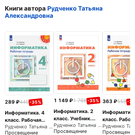
Книги автора
Рудченко Татьяна
Александровна
1 149
1 768
-35%
363
559
-3
289
445
-35%
Информатика. 2
Информатика
Информатика. 4
класс. Учебник.
класс. Рабоч
класс. Рабочая
Рудченко Татьяна Александровна
ФГОС
тетрадь. ФГ
Рудченко Татьяна Александровна
тетрадь. ФГОС
Просвещение
Просвещени
Просвещение