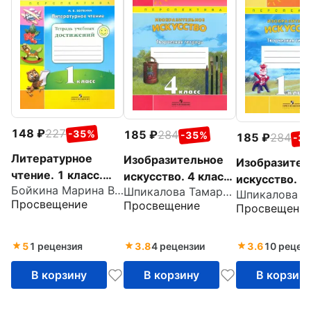
148
227
-35%
185
284
-35%
185
284
-3
Литературное
Изобразительное
Изобразител
чтение. 1 класс.
искусство. 4 класс.
искусство. 1
Бойкина Марина Викторовна
Тетрадь учебных
Шпикалова Тамара Яковлевна
Творческая
Творческая
Просвещение
Просвещение
достижений. ФГОС
Просвещени
тетрадь. ФГОС
тетрадь. ФГ
5
1 рецензия
3.8
4 рецензии
3.6
10 рецен
В корзину
В корзину
В корзин