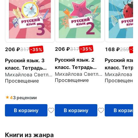
206
317
168
259
206
317
-35%
-3
-35%
Русский язык. 2
Русский язык
Русский язык. 3
класс. Тетрадь
класс. Тетра
класс. Тетрадь
Михайлова Светлана Юрьевна
Михайлова Светлана Юрьевна
летних заданий
летних зада
летних заданий
Просвещение
Просвещени
Просвещение
4
3 рецензии
В корзину
В корзину
В корзин
Книги из жанра