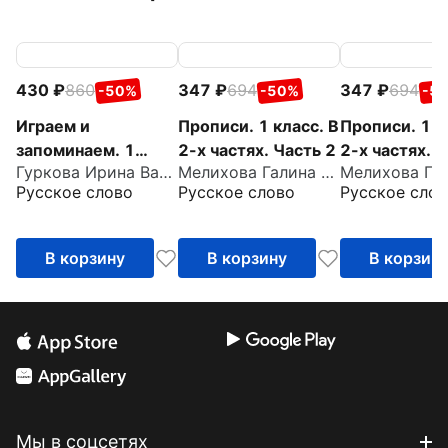
430
860
347
694
347
694
-50%
-50%
-5
Играем и
Прописи. 1 класс. В
Прописи. 1 к
запоминаем. 1
2-х частях. Часть 2
2-х частях. 
Гуркова Ирина Васильевна
Мелихова Галина Ивановна
класс. Тренажёр по
Русское слово
Русское слово
Русское слов
русскому языку
В корзину
В корзину
В корзин
Мы в соцсетях