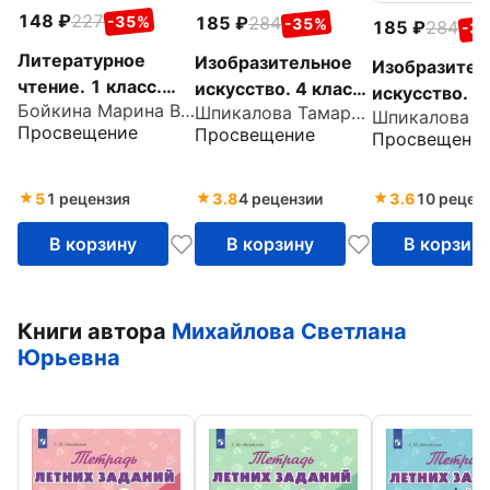
148
227
-35%
185
284
-35%
185
284
-3
Литературное
Изобразительное
Изобразител
чтение. 1 класс.
искусство. 4 класс.
искусство. 1
Бойкина Марина Викторовна
Тетрадь учебных
Шпикалова Тамара Яковлевна
Творческая
Творческая
Просвещение
Просвещение
достижений. ФГОС
Просвещени
тетрадь. ФГОС
тетрадь. ФГ
5
1 рецензия
3.8
4 рецензии
3.6
10 рецен
В корзину
В корзину
В корзин
Книги автора
Михайлова Светлана
Юрьевна