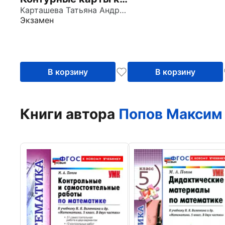
учебнику А. И.
Карташева Татьяна Андреевна
Экзамен
Алексеева, В. В.
Николиной и др.
В корзину
В корзину
Книги автора
Попов Максим