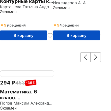
Контурные карты к
Контурные карты к
Искендеров А. А.
учебнику Н.А.
Карташева Татьяна Андреевна
Экзамен
учебнику О.С.
Экзамен
Максимова, Т.П.
Сороко-Цюпы, А.О.
Герасимовой и др.
Сороко-Цюпы.
ФГОС
5
9 рецензий
5
4 рецензии
ФГОС
В корзину
В корзину
294
453
-35%
Математика. 6
класс.
Дидактические
Попов Максим Александрович
Экзамен
материалы к