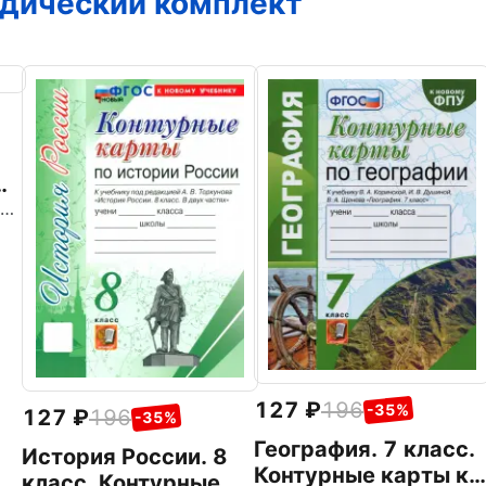
дический комплект
Козина Галина Александровна
а
127
196
-35%
127
196
-35%
География. 7 класс.
История России. 8
Контурные карты к
класс. Контурные