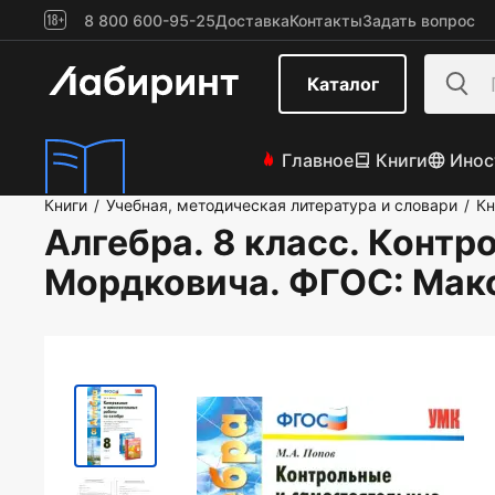
8 800 600-95-25
Доставка
Контакты
Задать вопрос
Каталог
Главное
Книги
Инос
Книги
Учебная, методическая литература и словари
Кн
/
/
Алгебра. 8 класс. Контр
Мордковича. ФГОС
: Мак