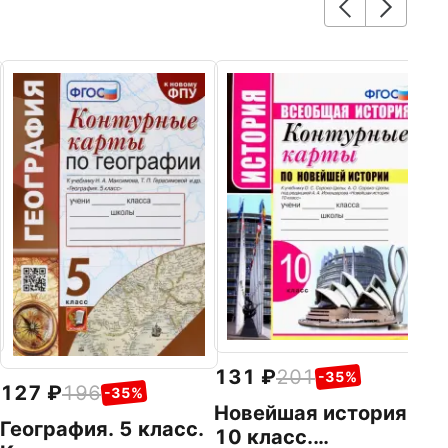
1
И
в
К
Эк
у
Ю
Ф
131
201
-35%
127
196
-35%
Новейшая история.
География. 5 класс.
10 класс.