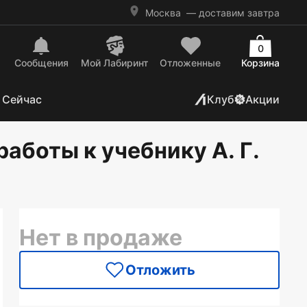
Москва
— доставим завтра
0
Сообщения
Mой Лабиринт
Отложенные
Корзина
 Сейчас
Клуб
Акции
аботы к учебнику А. Г.
Нет в продаже
Отложить