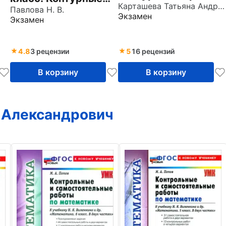
учебнику
Карташева Татьяна Андреевна
карты к учебнику
Павлова Н. В.
Экзамен
Коринской,
Экзамен
под ред. А. В.
Душиной, Щенева.
Торкунова. ФГОС
ФГОС
4.8
3 рецензии
5
16 рецензий
В корзину
В корзину
 Александрович