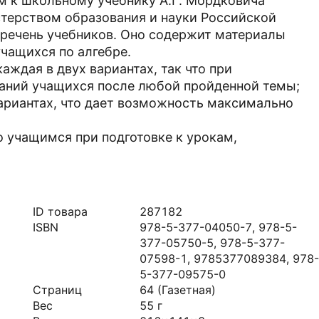
 к школьному учебнику А.Г. Мордковича
стерством образования и науки Российской
речень учебников. Оно содержит материалы
учащихся по алгебре.
ждая в двух вариантах, так что при
аний учащихся после любой пройденной темы;
ариантах, что дает возможность максимально
о учащимся при подготовке к урокам,
ID товара
287182
ISBN
978-5-377-04050-7, 978-5-
377-05750-5, 978-5-377-
07598-1, 9785377089384, 978-
5-377-09575-0
Страниц
64
(Газетная)
Вес
55
г