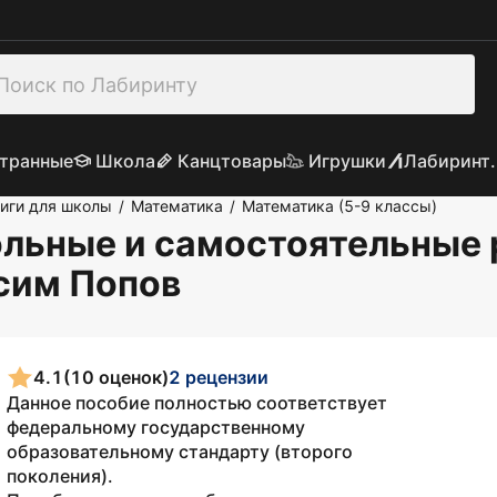
транные
Школа
Канцтовары
Игрушки
Лабиринт.
иги для школы
Математика
Математика (5-9 классы)
/
/
ольные и самостоятельные р
сим Попов
4.1
(10 оценок)
2 рецензии
Данное пособие полностью соответствует
федеральному государственному
образовательному стандарту (второго
поколения).