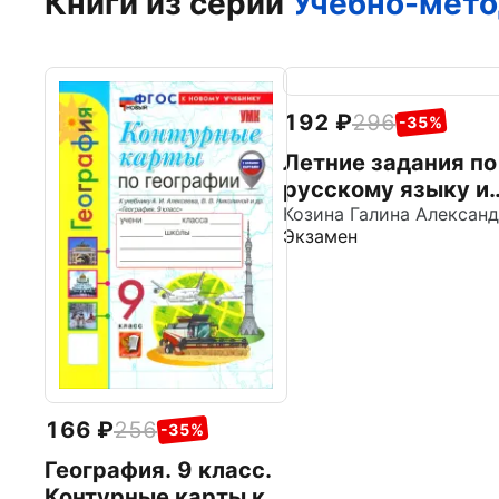
Книги из серии
Учебно-мето
192
296
-35%
Летние задания по
русскому языку и
математике.
Экзамен
Рабочая тетрадь з
курс 1 класса
166
256
-35%
География. 9 класс.
Контурные карты к