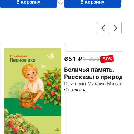
В корзину
В корзину
651
1 302
-50%
Беличья память.
Рассказы о природе
Пришвин Михаил Михайлович
Стрекоза