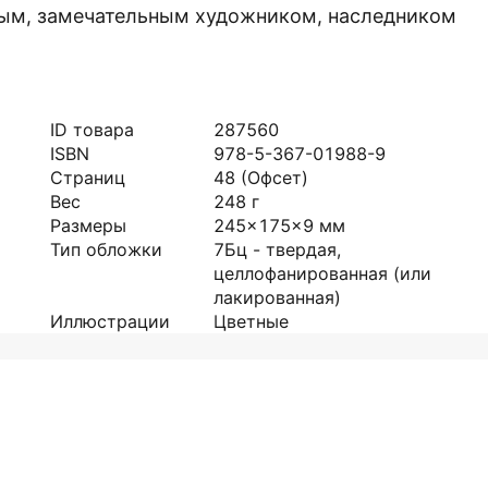
ым, замечательным художником, наследником
ID товара
287560
ISBN
978-5-367-01988-9
Страниц
48
(Офсет)
Вес
248
г
Размеры
245x175x9
мм
Тип обложки
7Бц - твердая,
целлофанированная (или
лакированная)
Иллюстрации
Цветные