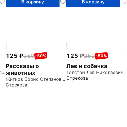
В корзину
В корзину
125
250
125
250
-50%
-50%
Рассказы о
Лев и собачка
Куприн Александр Иванович
животных
Толстой Лев Николаевич
Стрекоза
Житков Борис Степанович
Стрекоза