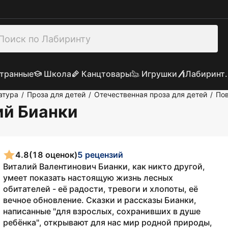
транные
Школа
Канцтовары
Игрушки
Лабиринт.
атура
Проза для детей
Отечественная проза для детей
Пов
/
/
/
ий Бианки
4.8
(18 оценок)
5 рецензий
Виталий Валентинович Бианки, как никто другой,
умеет показать настоящую жизнь лесных
обитателей - её радости, тревоги и хлопоты, её
вечное обновление. Сказки и рассказы Бианки,
написанные "для взрослых, сохранивших в душе
ребёнка", открывают для нас мир родной природы,