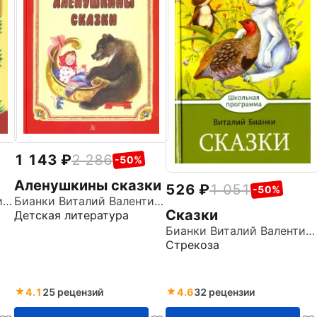
1 143
2 286
-50%
Аленушкины сказки
526
1 051
-50%
Бианки Виталий Валентинович
Бианки Виталий Валентинович
Сказки
Детская литература
Бианки Виталий Валентинович
Стрекоза
4.1
25 рецензий
4.6
32 рецензии