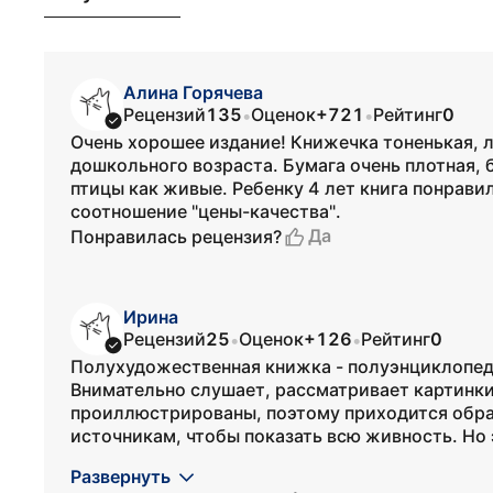
Алина Горячева
Рецензий
135
Оценок
+721
Рейтинг
0
•
•
Очень хорошее издание! Книжечка тоненькая, л
дошкольного возраста. Бумага очень плотная, б
птицы как живые. Ребенку 4 лет книга понрави
соотношение "цены-качества".
Да
Понравилась рецензия?
Ирина
Рецензий
25
Оценок
+126
Рейтинг
0
•
•
Полухудожественная книжка - полуэнциклопеди
Внимательно слушает, рассматривает картинки
проиллюстрированы, поэтому приходится обра
источникам, чтобы показать всю живность. Но эт
Развернуть