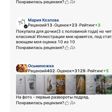
Да
Понравилась рецензия?
Мария Козлова
Рецензий
13
Оценок
+23
Рейтинг
+3
•
•
Покупала для дочки(3 с половиной года) но чит
классика! Иллюстрации мне нравятся, под ста
воющем моя оценка 10 из 10
Да
Понравилась рецензия?
Осьминожка
Рецензий
402
Оценок
+3129
Рейтинг
+5
•
•
На фото - первые развороты подряд.
Да
Понравилась рецензия?