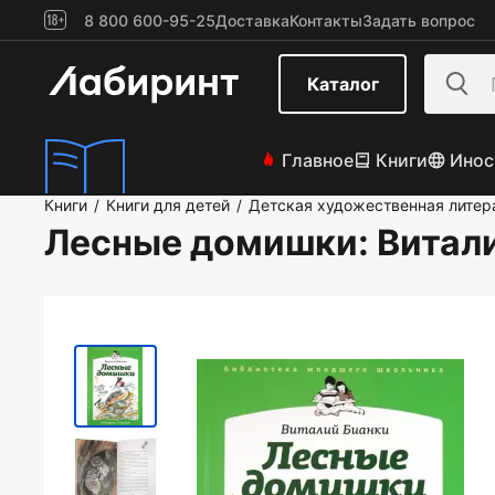
8 800 600-95-25
Доставка
Контакты
Задать вопрос
Каталог
Главное
Книги
Инос
Книги
Книги для детей
Детская художественная литер
/
/
Лесные домишки
: Витал