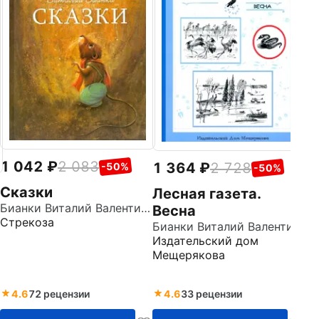
1
1 042
2 083
1 364
2 728
-50%
-50%
Л
Сказки
Лесная газета.
Бианки Виталий Валентинович
Весна
Из
Стрекоза
Бианки Виталий Валентинович
М
Издательский дом
Мещерякова
4.6
72 рецензии
4.6
33 рецензии