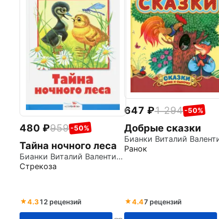
647
1 294
-50%
480
959
Добрые сказки
-50%
Тайна ночного леса
Ранок
Бианки Виталий Валентинович
Стрекоза
4.3
12 рецензий
4.4
7 рецензий