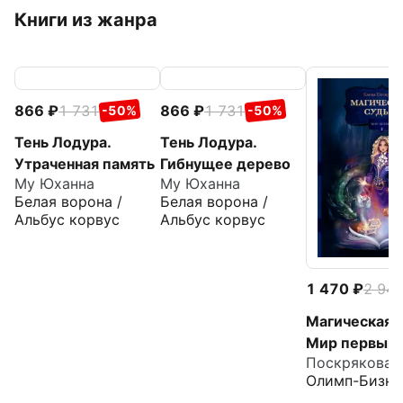
Книги из жанра
866
1 731
866
1 731
-50%
-50%
Тень Лодура.
Тень Лодура.
Утраченная память
Гибнущее дерево
Му Юханна
Му Юханна
Белая ворона /
Белая ворона /
Альбус корвус
Альбус корвус
1 470
2 94
Магическая с
Мир первый
Поскрякова 
Олимп-Бизне