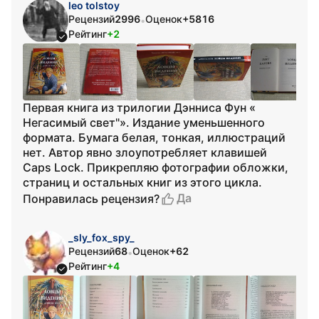
leo tolstoy
Рецензий
2996
Оценок
+5816
•
Рейтинг
+2
Первая книга из трилогии Дэнниса Фун «
Негасимый свет"». Издание уменьшенного
формата. Бумага белая, тонкая, иллюстраций
нет. Автор явно злоупотребляет клавишей
Caps Lock. Прикрепляю фотографии обложки,
страниц и остальных книг из этого цикла.
Да
Понравилась рецензия?
_sly_fox_spy_
Рецензий
68
Оценок
+62
•
Рейтинг
+4