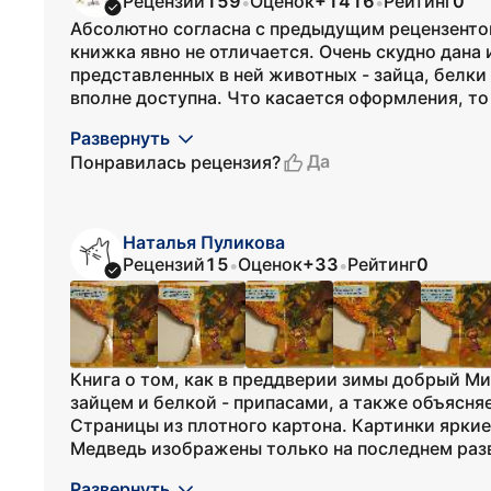
Рецензий
159
Оценок
+1416
Рейтинг
0
•
•
Абсолютно согласна с предыдущим рецензенто
книжка явно не отличается. Очень скудно дана
представленных в ней животных - зайца, белки
вполне доступна. Что касается оформления, то з
Развернуть
Да
Понравилась рецензия?
Наталья Пуликова
Рецензий
15
Оценок
+33
Рейтинг
0
•
•
Книга о том, как в преддверии зимы добрый М
зайцем и белкой - припасами, а также объясня
Страницы из плотного картона. Картинки яркие
Медведь изображены только на последнем разво
Развернуть