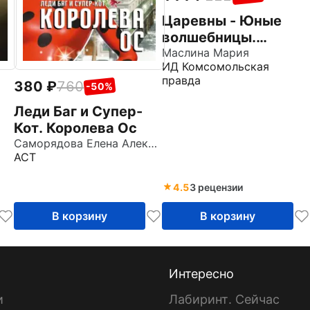
Царевны - Юные
волшебницы.
Спецвыпуск №3,
Маслина Мария
ИД Комсомольская
июль - сентябрь
правда
380
760
2021. История.
-50%
Лягушачий камень
Леди Баг и Супер-
Кот. Королева Ос
Саморядова Елена Александровна
АСТ
4.5
3 рецензии
В корзину
В корзину
Интересно
и
Лабиринт. Сейчас