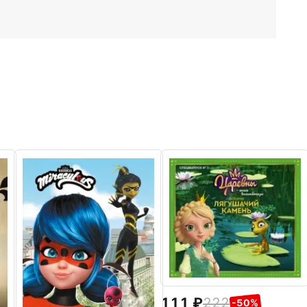
111
222
-50%