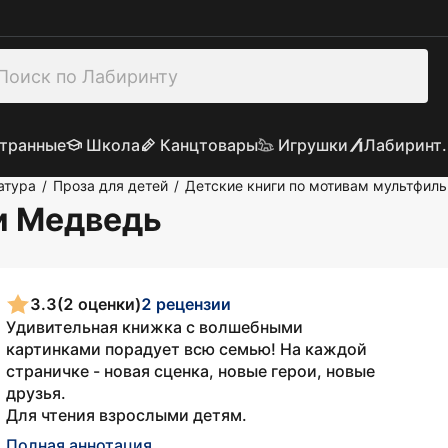
транные
Школа
Канцтовары
Игрушки
Лабиринт.
атура
Проза для детей
Детские книги по мотивам мультфил
/
/
и Медведь
3.3
(2 оценки)
2 рецензии
Удивительная книжка с волшебными
картинками порадует всю семью! На каждой
страничке - новая сценка, новые герои, новые
друзья.
Для чтения взрослыми детям.
Полная аннотация