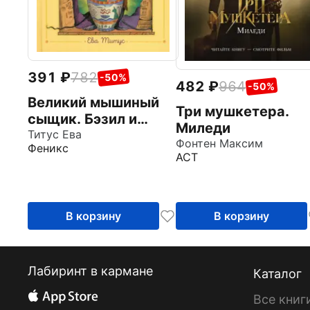
391
782
-50%
482
964
-50%
Великий мышиный
Три мушкетера.
сыщик. Бэзил и
Миледи
Кошачья пещера
Титус Ева
Фонтен Максим
Феникс
АСТ
В корзину
В корзину
Лабиринт в кармане
Каталог
Все книг