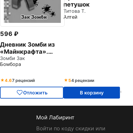
петушок
Титова Т.
Алтей
596
Дневник Зомби из
«Майнкрафта».
Книга 4. Ужасы
Зомби Зак
Бомбора
человеческой
школы
4.6
7 рецензий
5
4 рецензии
Отложить
В корзину
Мой Лабиринт
Войти по коду скидки или