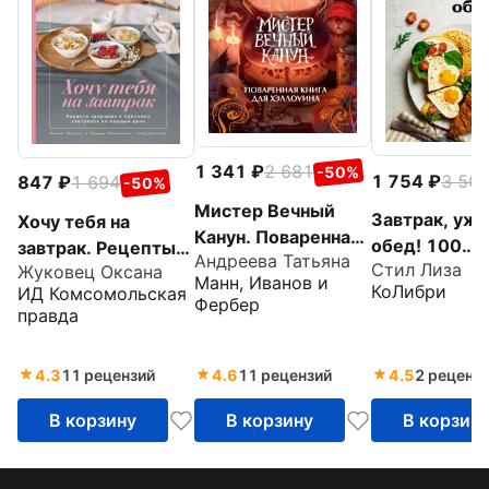
1 341
2 681
-50%
1 754
3 50
847
1 694
-50%
Мистер Вечный
Завтрак, ужин
Хочу тебя на
Канун. Поваренная
обед! 100
завтрак. Рецепты
Андреева Татьяна
книга для
Стил Лиза
Жуковец Оксана
кулинарных
красивых и
Манн, Иванов и
Хэллоуина
КоЛибри
ИД Комсомольская
шедевров,
здоровых
Фербер
правда
рецептов,
завтраков на
маленьких
каждый день
4.3
11 рецензий
4.6
11 рецензий
4.5
2 реценз
хитростей и
вариаций
В корзину
В корзину
В корзин