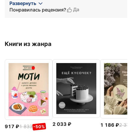
Развернуть
Да
Понравилась рецензия?
Книги из жанра
2 033
1 186
2 37
917
1 833
-50%