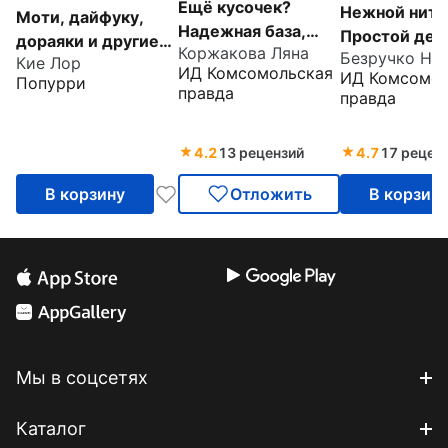
Ещё кусочек?
Нежной нить
Моти, дайфуку,
Надежная база,
Простой дек
дораяки и другие
Коржакова Ляна
авторские торты и
Безручко Ни
уютная выши
Кие Лор
японские десерты
ИД Комсомольская
ИД Комсомол
восхитительный
Попурри
домашняя вы
правда
правда
декор
4.2
13 рецензий
4.7
17 рецен
В корзину
Отложить
В корзин
Мы в соцсетях
Каталог