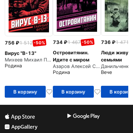
734
1 467
736
1 471
-50%
-
756
1 512
-50%
Островитянин.
Люди живут
Вирус "В-13"
Идите с миром
семьями
Михеев Михаил Петрович
Родина
Азаров Алексей Сергеевич
Родина
Вече
В корзину
В корзину
В корзин