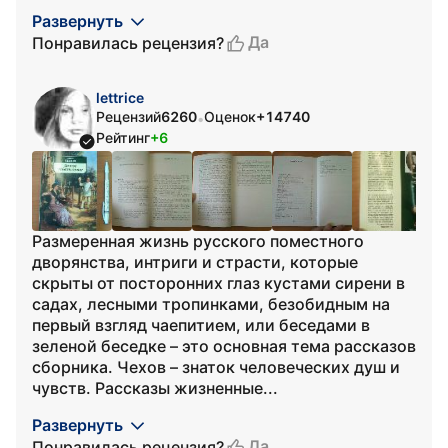
Развернуть
Да
Понравилась рецензия?
lettrice
Рецензий
6260
Оценок
+14740
•
Рейтинг
+6
Размеренная жизнь русского поместного
дворянства, интриги и страсти, которые
скрыты от посторонних глаз кустами сирени в
садах, лесными тропинками, безобидным на
первый взгляд чаепитием, или беседами в
зеленой беседке – это основная тема рассказов
сборника. Чехов – знаток человеческих душ и
чувств. Рассказы жизненные...
Развернуть
Да
Понравилась рецензия?