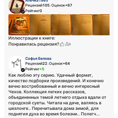
Алечка1985
Рецензий
105
Оценок
+67
•
Рейтинг
0
Иллюстрации к книге:
Да
Понравилась рецензия?
Софья Белова
Рецензий
22
Оценок
+64
•
Рейтинг
+5
Как люблю эту серию. Удачный формат,
качество подборки произведений. И конечно
вечно востребованный и вечно интересный
Чехов. Коллекция легких рассказов,
объединенных темой летнего отдыха вдали от
городской суеты. Читала на даче, валяясь в
шезлонге.. Перечитывала дома зимой, для
поднятия духа во время болезни.. Полегч...