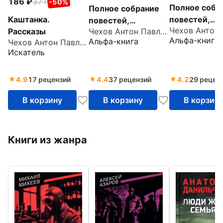
186
371
-50%
Полное собр
Полное собрание
Каштанка.
повестей,
повестей,
Рассказы
рассказов и
Чехов Антон Павлович
рассказов и
Альфа-книга
Альфа-книга
Чехов Антон Павлович
юморесок в 
юморесок в 2
Искатель
томах. Том 2
томах. Том 1
4.9
17 рецензий
4.4
37 рецензий
4.2
29 рецен
В корзину
В корзину
В корзин
Книги из жанра