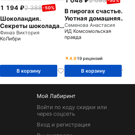
1 048
2 095
-50%
1 194
2 388
-50%
В пирогах счастье.
Уютная домашняя
Шоколандия.
выпечка для
Семенова Анастасия
Секреты шоколада
ИД Комсомольская
праздников и
и лучшие рецепты
Финаз Виктория
правда
КоЛибри
будней
для домашней кухни
4.9
19 рецензий
В корзину
В корзину
Мой Лабиринт
Войти по коду скидки или
через соцсеть
Вход и регистрация