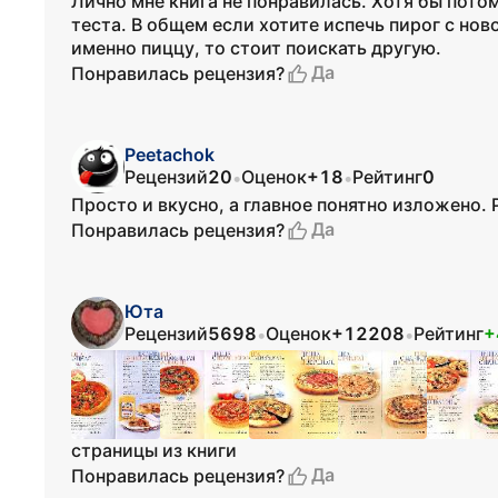
Лично мне книга не понравилась. Хотя бы потом
теста. В общем если хотите испечь пирог с нов
именно пиццу, то стоит поискать другую.
Да
Понравилась рецензия?
Peetachok
Рецензий
20
Оценок
+18
Рейтинг
0
•
•
Просто и вкусно, а главное понятно изложено. 
Да
Понравилась рецензия?
Юта
Рецензий
5698
Оценок
+12208
Рейтинг
+
•
•
страницы из книги
Да
Понравилась рецензия?