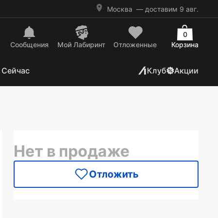
Москва
— доставим 9 авг.
0
Сообщения
Mой Лабиринт
Отложенные
Корзина
 Сейчас
Клуб
Акции
Нет в продаже
Отложить