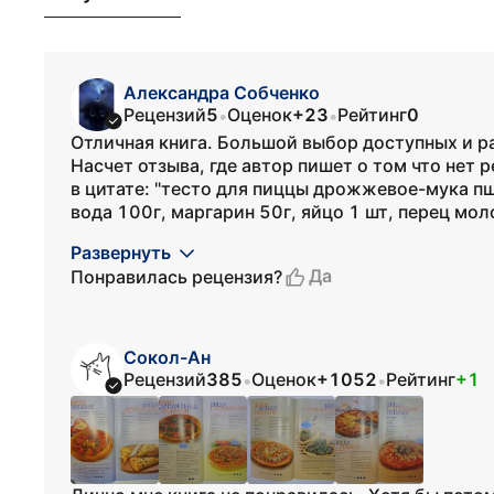
Александра Собченко
Рецензий
5
Оценок
+23
Рейтинг
0
•
•
Отличная книга. Большой выбор доступных и ра
Насчет отзыва, где автор пишет о том что нет р
в цитате: "тесто для пиццы дрожжевое-мука п
вода 100г, маргарин 50г, яйцо 1 шт, перец моло
Развернуть
Да
Понравилась рецензия?
Сокол-Ан
Рецензий
385
Оценок
+1052
Рейтинг
+1
•
•