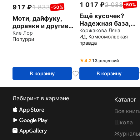
1 017
2 033
-50%
917
1 833
-50%
Ещё кусочек?
Моти, дайфуку,
Надежная база,
дораяки и другие
авторские торты и
Коржакова Ляна
японские десерты
Кие Лор
ИД Комсомольская
восхитительный
Попурри
правда
декор
4.2
13 рецензий
В корзину
В корзину
Лабиринт в кармане
Каталог
Все книг
Школа
Журнал