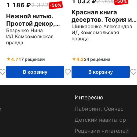
1 032
2 064
-50%
1 186
2 372
-50%
Красная книга
Нежной нитью.
десертов. Теория и
Простой декор,
практика
Шинкаренко Александра
уютная вышивка и
Безручко Нина
ИД Комсомольская
приготовления
ИД Комсомольская
домашняя выпечка
правда
правда
4.7
17 рецензий
4.2
24 рецензии
В корзину
В корзину
Интересно
и
Лабиринт. Сейчас
Детский навигатор
ы
Рецензии читателей