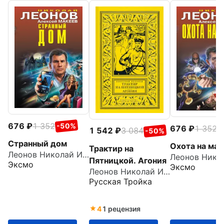
676
1 352
-50%
676
1 352
-
1 542
3 084
-50%
Странный дом
Охота на маг
Трактир на
Леонов Николай Иванович
Пятницкой. Агония
Эксмо
Эксмо
Леонов Николай Иванович
Русская Тройка
4
1 рецензия