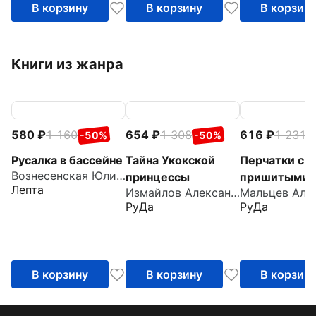
В корзину
В корзину
В корзин
Книги из жанра
580
1 160
654
1 308
616
1 231
-50%
-50%
-
Русалка в бассейне
Тайна Укокской
Перчатки с
Вознесенская Юлия Николаевна
принцессы
пришитыми
Лепта
Измайлов Александр
пальцами
РуДа
РуДа
В корзину
В корзину
В корзин