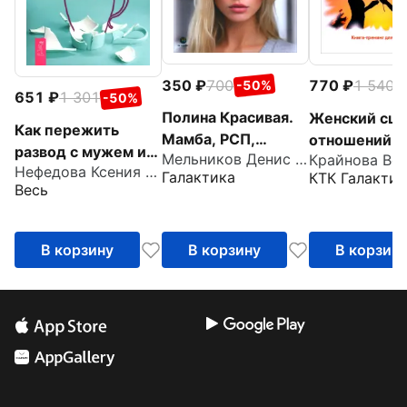
350
700
770
1 540
-50%
-
651
1 301
-50%
Полина Красивая.
Женский сце
Как пережить
Мамба, РСП,
отношений. К
развод с мужем и
Мельников Денис Андреевич
Крайнова Ве
любовь без секса,
понять и изм
Нефедова Ксения Леонидовна
обрести новый
Галактика
КТК Галактик
или Убийца мужчин
Книга-тренин
Весь
смысл жизни
женщин
В корзину
В корзину
В корзин