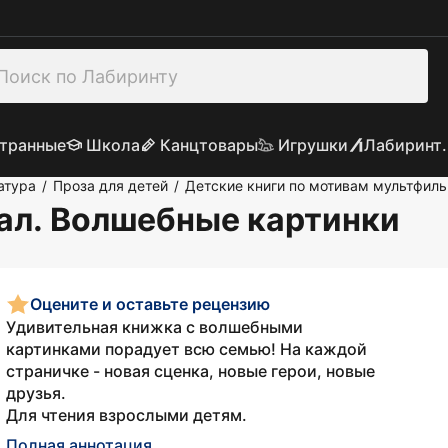
транные
Школа
Канцтовары
Игрушки
Лабиринт.
атура
Проза для детей
Детские книги по мотивам мультфил
/
/
ал. Волшебные картинки
Оцените и оставьте рецензию
Удивительная книжка с волшебными
картинками порадует всю семью! На каждой
страничке - новая сценка, новые герои, новые
друзья.
Для чтения взрослыми детям.
Полная аннотация