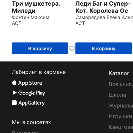
Три мушкетера.
Леди Баг и Супер-
Миледи
Кот. Королева Ос
Фонтен Максим
АСТ
АСТ
В корзину
В корзину
Лабиринт в кармане
Каталог
Все книг
Школа
Журнал
Игрушки
Мы в соцсетях
Канцтов