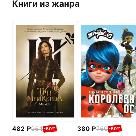
Книги из жанра
482
964
380
760
-50%
-50%