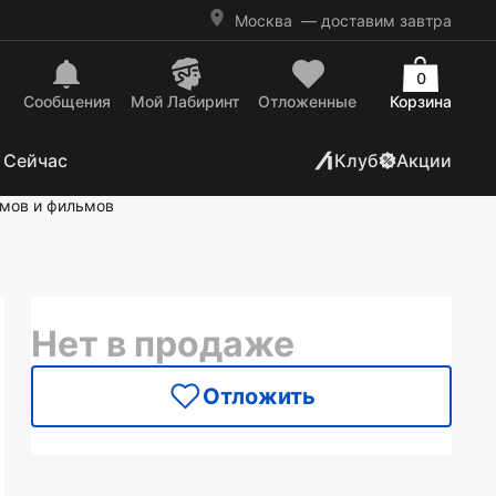
Москва
— доставим завтра
0
Сообщения
Mой Лабиринт
Отложенные
Корзина
 Сейчас
Клуб
Акции
ьмов и фильмов
Нет в продаже
Отложить