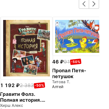
1
С
№
Ка
ИД
пр
46
91
-50%
Пропал Петя-
петушок
Титова Т.
1 192
2 383
-50%
Алтей
Гравити Фолз.
Полная история.
Сезон 1
Хирш Алекс