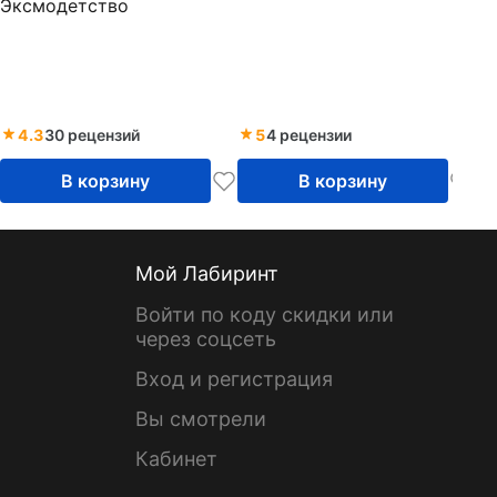
Эксмодетство
4.3
30 рецензий
5
4 рецензии
В корзину
В корзину
Мой Лабиринт
Войти по коду скидки или
через соцсеть
Вход и регистрация
Вы смотрели
Кабинет