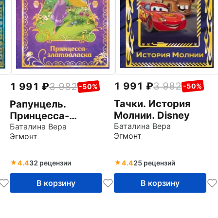
1 991
3 982
1 991
3 982
-50%
-50%
Тачки. История
Рапунцель.
Молнии. Disney
Принцесса-
Баталина Вера
златовласка. Disney
Баталина Вера
Эгмонт
Эгмонт
4.4
32 рецензии
4.4
25 рецензий
В корзину
В корзину