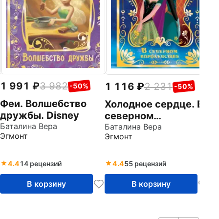
Эг
1 991
3 982
1 116
2 231
-50%
-50%
Феи. Волшебство
Холодное сердце. В
дружбы. Disney
северном
Баталина Вера
королевстве. Disney
Баталина Вера
Эгмонт
Эгмонт
4.4
14 рецензий
4.4
55 рецензий
В корзину
В корзину