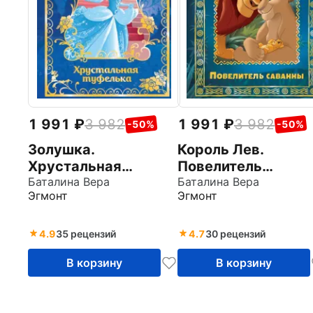
1 991
3 982
1 991
3 982
-50%
-50%
Золушка.
Король Лев.
Хрустальная
Повелитель
туфелька. Disney
Баталина Вера
саванны. Disney
Баталина Вера
Эгмонт
Эгмонт
4.9
35 рецензий
4.7
30 рецензий
В корзину
В корзину