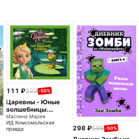
111
222
-50%
Царевны - Юные
волшебницы.
Спецвыпуск №3,
Маслина Мария
ИД Комсомольская
июль - сентябрь
298
596
-50%
правда
2021. История.