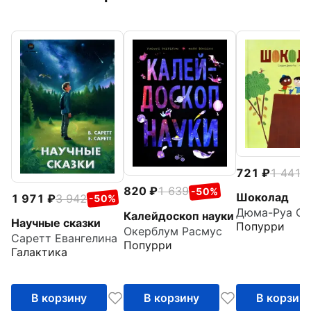
721
1 441
-
820
1 639
-50%
Шоколад
1 971
3 942
-50%
Дюма-Руа Са
Калейдоскоп науки
Научные сказки
Попурри
Окерблум Расмус
Саретт Евангелина
Попурри
Галактика
В корзину
В корзину
В корзин