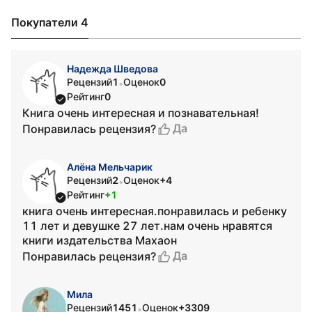
Покупатели 4
Надежда Шведова
Рецензий
1
Оценок
0
•
Рейтинг
0
Книга очень интересная и познавательная!
Да
Понравилась рецензия?
Алёна Мельчарик
Рецензий
2
Оценок
+4
•
Рейтинг
+1
книга очень интересная.понравилась и ребенку
11 лет и девушке 27 лет.нам очень нравятся
книги издательства Махаон
Да
Понравилась рецензия?
Мила
Рецензий
1451
Оценок
+3309
•