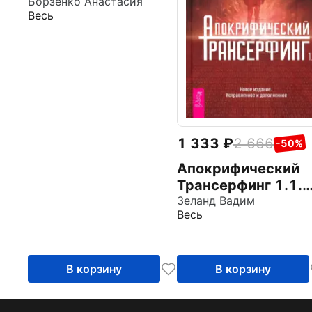
Практики
Борзенко Анастасия
Весь
трансформации
1 333
2 666
-50%
Апокрифический
Трансерфинг 1.1.
Новое издание
Зеланд Вадим
Весь
В корзину
В корзину