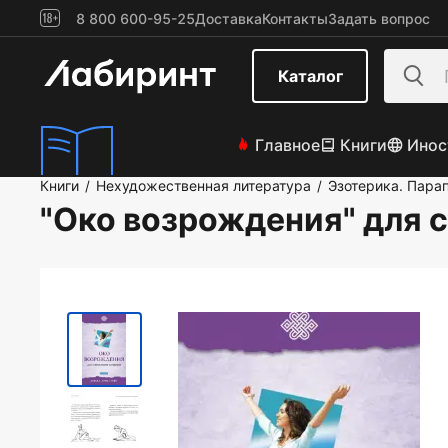
8 800 600-95-25
Доставка
Контакты
Задать вопрос
Каталог
Главное
Книги
Инос
Книги
Нехудожественная литература
Эзотерика. Пара
/
/
"Око возрождения" для