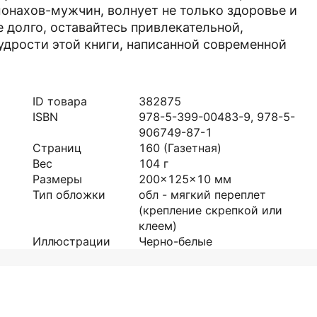
монахов-мужчин, волнует не только здоровье и
 долго, оставайтесь привлекательной,
удрости этой книги, написанной современной
ID товара
382875
ISBN
978-5-399-00483-9, 978-5-
906749-87-1
Страниц
160
(Газетная)
Вес
104
г
Размеры
200x125x10
мм
Тип обложки
обл - мягкий переплет
(крепление скрепкой или
клеем)
Иллюстрации
Черно-белые