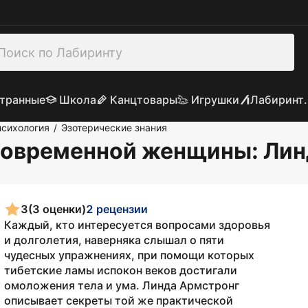
транные
Школа
Канцтовары
Игрушки
Лабиринт.
психология
Эзотерические знания
/
 современной женщины
: Ли
3
(3 оценки)
2 рецензии
Каждый, кто интересуется вопросами здоровья
и долголетия, наверняка слышал о пяти
чудесных упражнениях, при помощи которых
тибетские ламы испокон веков достигали
омоложения тела и ума. Линда Армстронг
описывает секреты той же практической