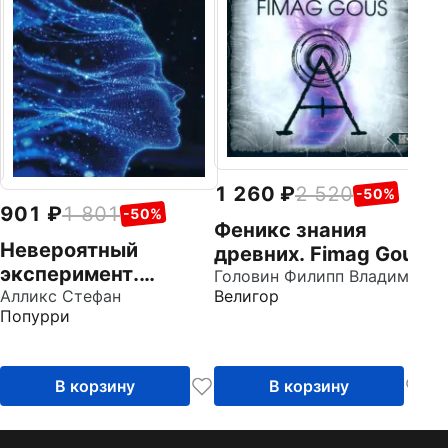
н
Ка
Ве
р
э
п
1 260
2 520
-50%
901
1 801
-50%
Феникс знания
Невероятный
древних. Fimag Gous
эксперимент.
Головин Филипп Владимирович
Велигор
Загробная жизнь
Алликс Стефан
Попурри
существует?
В корзину
В корзину