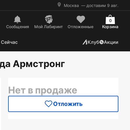
Москва
— доставим 9 авг.
0
Сообщения
Mой Лабиринт
Отложенные
Корзина
 Сейчас
Клуб
Акции
нда Армстронг
Нет в продаже
Отложить