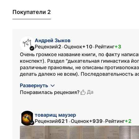
Покупатели 2
Андрей Зыков
Рецензий
2
Оценок
+10
Рейтинг
+3
•
•
Очень громкое название книги, по факту написа
конспект). Раздел "дыхательная гимнастика йо
различные праноямы, не описаны противопоказ
делать далеко не всем). Последовательность ас
Развернуть
Да
Понравилась рецензия?
товарищ маузер
Рецензий
621
Оценок
+939
Рейтинг
+2
•
•