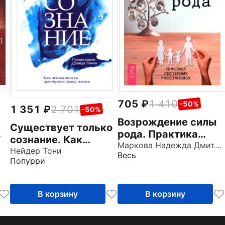
705
1 410
-50%
1 351
2 701
-50%
Возрождение силы
Существует только
рода. Практика
сознание. Как
системных
Маркова Надежда Дмитриевна
осознанность
Нейдер Тони
Весь
расстановок
Попурри
преобразит вашу
жизнь
В корзину
В корзину