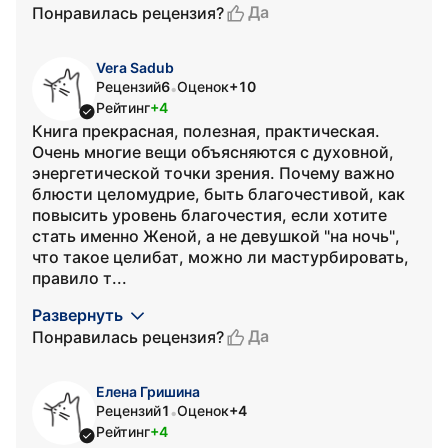
Да
Понравилась рецензия?
Vera Sadub
Рецензий
6
Оценок
+10
•
Рейтинг
+4
Книга прекрасная, полезная, практическая.
Очень многие вещи объясняются с духовной,
энергетической точки зрения. Почему важно
блюсти целомудрие, быть благочестивой, как
повысить уровень благочестия, если хотите
стать именно Женой, а не девушкой "на ночь",
что такое целибат, можно ли мастурбировать,
правило т...
Развернуть
Да
Понравилась рецензия?
Елена Гришина
Рецензий
1
Оценок
+4
•
Рейтинг
+4