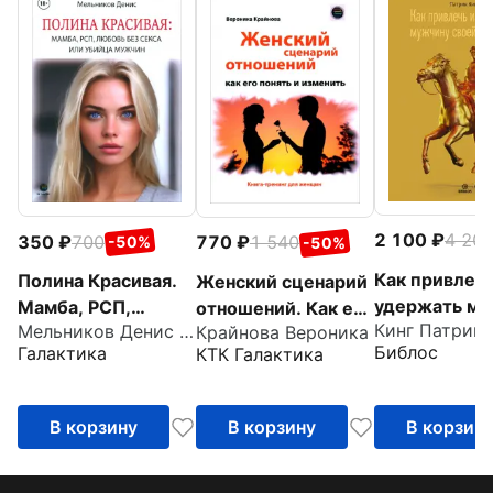
2 100
4 20
350
700
770
1 540
-50%
-50%
Как привлечь
Полина Красивая.
Женский сценарий
удержать му
Мамба, РСП,
отношений. Как его
Кинг Патрик
Мельников Денис Андреевич
своей мечты
Крайнова Вероника
любовь без секса,
понять и изменить.
Библос
Галактика
КТК Галактика
Мужской взг
или Убийца мужчин
Книга-тренинг для
женские стр
женщин
знакомств
В корзину
В корзину
В корзин