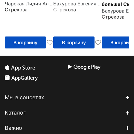
Чарская Лидия Алексеевна
Бахурова Евгения Петровна
больше! Ска
Стрекоза
Стрекоза
про нежадн
Стрекоза
малышей
В корзину
В корзину
В корзин
Мы в соцсетях
Каталог
Важно