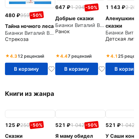
647
1 294
1 143
2 28
-50%
480
959
-50%
Добрые сказки
Аленушкины
Бианки Виталий Валентинович
сказки
Тайна ночного леса
Ранок
Бианки Виталий Валентинович
Детская лите
Стрекоза
4.3
12 рецензий
4.4
7 рецензий
4.1
25 рецен
В корзину
В корзину
В корзин
Книги из жанра
125
250
521
1 042
521
1 042
-50%
-50%
-
Сказки
Я маму обидел
У Саши конф