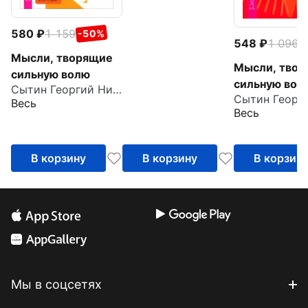
580
1 159
-50%
548
1 096
-
Мысли, творящие
Мысли, тво
сильную волю
сильную вол
Сытин Георгий Николаевич
Весь
Весь
В корзину
В корзину
В корзин
Мы в соцсетях