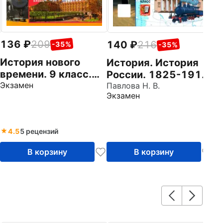
136
209
140
216
-35%
-35%
История нового
История. История
времени. 9 класс.
России. 1825-1914
Контурные карты. К
Экзамен
гг. 9 класс.
Павлова Н. В.
Экзамен
учебнику А. Я.
Контурные карты к
Юдовской и др.
учебнику В. Р.
ФГОС
Мединского
4.5
5 рецензий
В корзину
В корзину