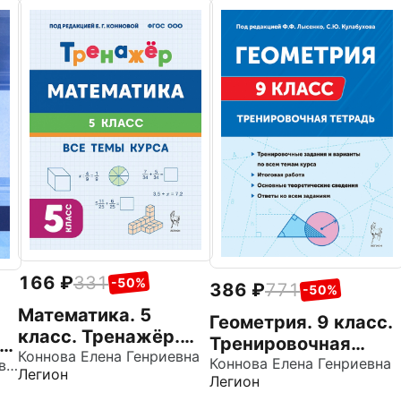
166
331
-50%
386
771
-50%
Математика. 5
Геометрия. 9 класс.
класс. Тренажёр.
Тренировочная
.
Все темы курса
Коннова Елена Генриевна
тетрадь
Коннова Елена Генриевна
Жохов Владимир Иванович
Легион
Легион