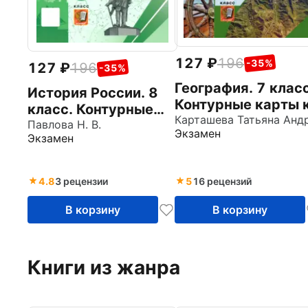
127
196
-35%
127
196
-35%
География. 7 класс
История России. 8
Контурные карты 
класс. Контурные
учебнику
карты к учебнику
Павлова Н. В.
Экзамен
Коринской,
Экзамен
под ред. А. В.
Душиной, Щенева.
Торкунова. ФГОС
ФГОС
4.8
3 рецензии
5
16 рецензий
В корзину
В корзину
Книги из жанра