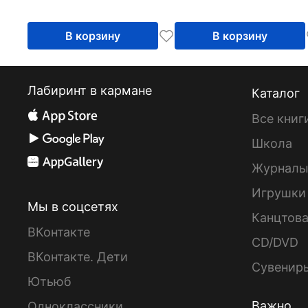
учащихся
В корзину
В корзину
Лабиринт в кармане
Каталог
Все книг
Школа
Журнал
Игрушки
Мы в соцсетях
Канцтов
ВКонтакте
CD/DVD
ВКонтакте. Дети
Сувенир
Ютьюб
Важно
Одноклассники