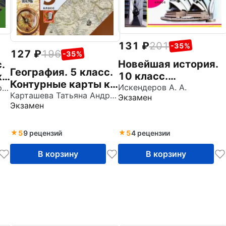
131
201
-35%
127
196
-35%
Новейшая история.
.
География. 5 класс.
10 класс.
к
Контурные карты к
Контурные карты к
Искендеров А. А.
Карташева Татьяна Андреевна
учебнику Н.А.
Карташева Татьяна Андреевна
Экзамен
учебнику О.С.
Экзамен
Максимова, Т.П.
Сороко-Цюпы, А.О.
Герасимовой и др.
Сороко-Цюпы.
ФГОС
5
9 рецензий
5
4 рецензии
ФГОС
В корзину
В корзину