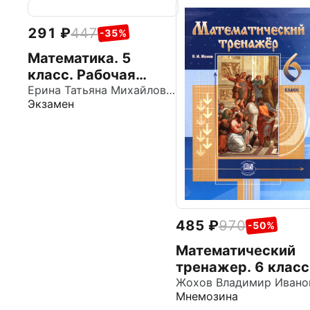
291
447
-35%
Математика. 5
класс. Рабочая
тетрадь к учебнику
Ерина Татьяна Михайловна
Экзамен
Н. Я. Виленкина и др.
485
970
-50%
Математический
тренажер. 6 класс
Пособие для
Мнемозина
учителей и