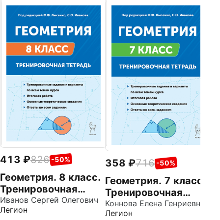
1
М
к
В
Ко
Ле
413
826
-50%
358
716
-50%
Геометрия. 8 класс.
Геометрия. 7 класс.
Тренировочная
Тренировочная
тетрадь
Иванов Сергей Олегович
тетрадь
Коннова Елена Генриевна
Легион
Легион