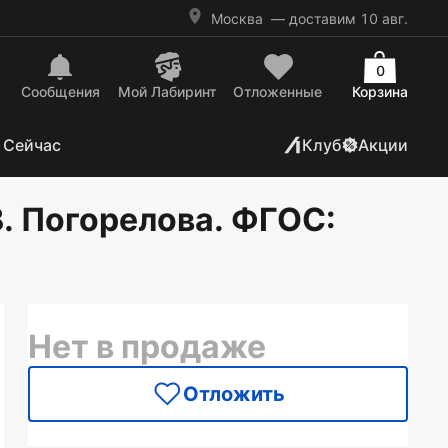
Москва
— доставим 10 авг.
0
Сообщения
Mой Лабиринт
Отложенные
Корзина
 Сейчас
Клуб
Акции
В. Погорелова. ФГОС
:
Нет в продаже
Отложить