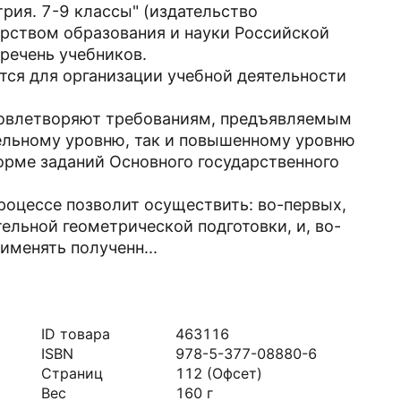
трия. 7-9 классы" (издательство
рством образования и науки Российской
речень учебников.
тся для организации учебной деятельности
довлетворяют требованиям, предъявляемым
тельному уровню, так и повышенному уровню
орме заданий Основного государственного
роцессе позволит осуществить: во-первых,
льной геометрической подготовки, и, во-
именять полученн...
ID товара
463116
ISBN
978-5-377-08880-6
Страниц
112
(Офсет)
Вес
160
г