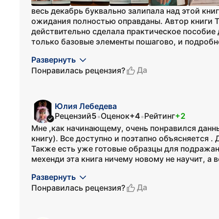
весь декабрь буквально залипала над этой кни
ожидания полностью оправданы. Автор книги Т
действительно сделала практическое пособие д
только базовые элементы пошагово, и подробн
Развернуть
Да
Понравилась рецензия?
Юлия Лебедева
Рецензий
5
Оценок
+4
Рейтинг
+2
•
•
Мне ,как начинающему, очень понравился данны
книгу). Все доступно и поэтапно объясняется .
Также есть уже готовые образцы для подражани
мехенди эта книга ничему новому не научит, а во
Развернуть
Да
Понравилась рецензия?