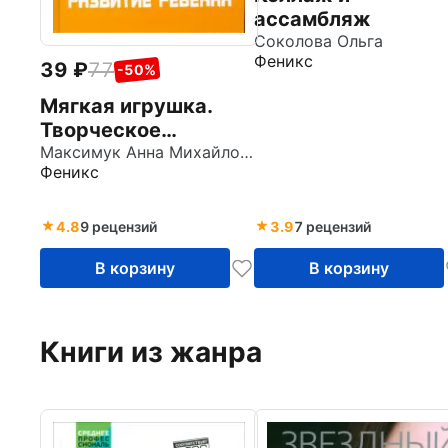
ассамбляж
Соколова Ольга
Феникс
39
77
-50%
Мягкая игрушка.
Творческое
развитие ребенка
Максимук Анна Михайловна
Феникс
4.8
9 рецензий
3.9
7 рецензий
В корзину
В корзину
Книги из жанра