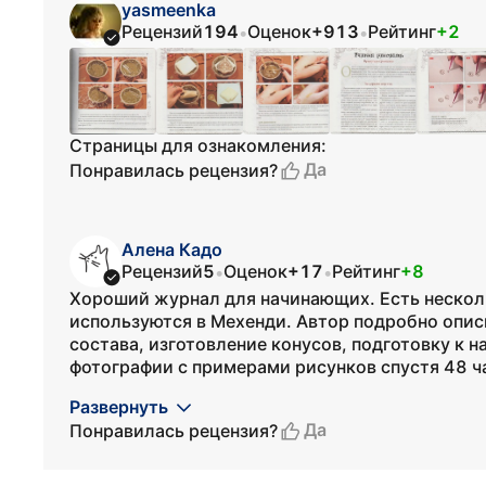
yasmeenka
Рецензий
194
Оценок
+913
Рейтинг
+2
•
•
Страницы для ознакомления:
Да
Понравилась рецензия?
Алена Кадо
Рецензий
5
Оценок
+17
Рейтинг
+8
•
•
Хороший журнал для начинающих. Есть несколь
используются в Мехенди. Автор подробно опи
состава, изготовление конусов, подготовку к 
фотографии с примерами рисунков спустя 48 час
Развернуть
Да
Понравилась рецензия?