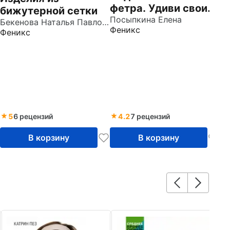
фетра. Удиви своих
бижутерной сетки
гостей!
Посыпкина Елена
Бекенова Наталья Павловна
Феникс
Феникс
5
6 рецензий
4.2
7 рецензий
В корзину
В корзину