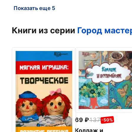
Показать еще 5
Книги из серии
Город масте
69
137
-50%
Коллаж и