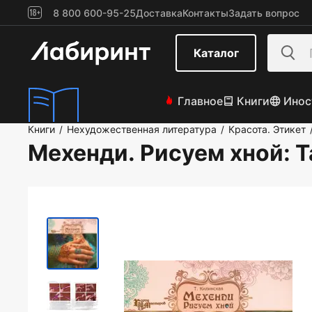
8 800 600-95-25
Доставка
Контакты
Задать вопрос
Каталог
Главное
Книги
Инос
Книги
Нехудожественная литература
Красота. Этикет
/
/
Мехенди. Рисуем хной
: 