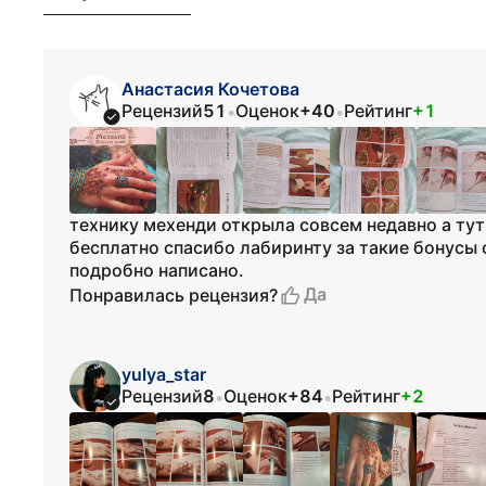
Анастасия Кочетова
Рецензий
51
Оценок
+40
Рейтинг
+1
•
•
технику мехенди открыла совсем недавно а тут
бесплатно спасибо лабиринту за такие бонусы
подробно написано.
Да
Понравилась рецензия?
yulya_star
Рецензий
8
Оценок
+84
Рейтинг
+2
•
•