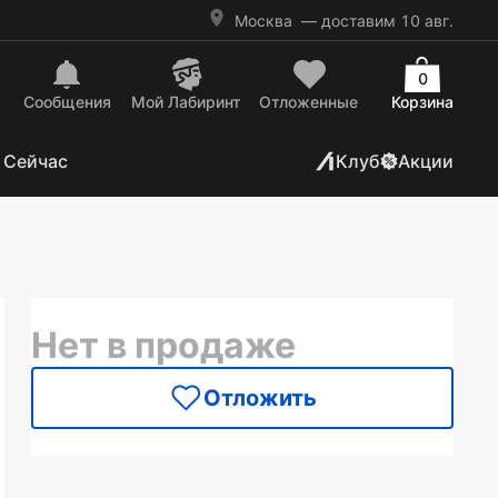
Москва
— доставим 10 авг.
0
Сообщения
Mой Лабиринт
Отложенные
Корзина
 Сейчас
Клуб
Акции
Нет в продаже
Отложить