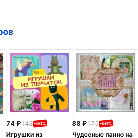
ров
74
148
88
175
-50%
-50%
Игрушки из
Чудесные панно на