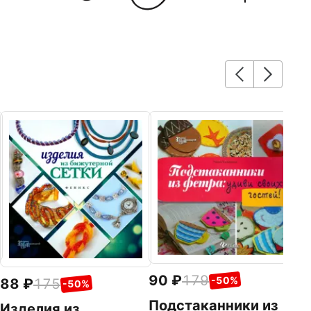
1
С
Ми
Фе
90
179
-50%
88
175
-50%
Подстаканники из
Изделия из