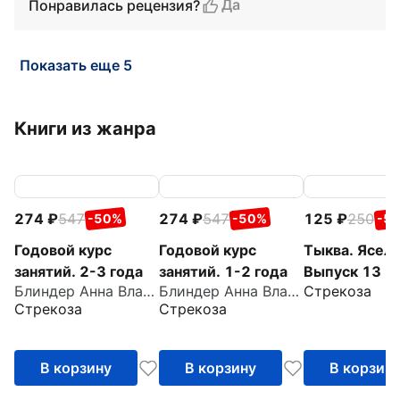
Да
Понравилась рецензия?
Показать еще 5
Книги из жанра
274
547
274
547
125
250
-50%
-50%
-5
Годовой курс
Годовой курс
Тыква. Ясель
занятий. 2-3 года
занятий. 1-2 года
Выпуск 13
Блиндер Анна Владимировна
Блиндер Анна Владимировна
Стрекоза
Стрекоза
Стрекоза
В корзину
В корзину
В корзин