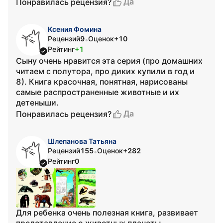
Да
Понравилась рецензия?
Ксения Фомина
Рецензий
9
Оценок
+10
•
Рейтинг
+1
Сыну очень нравится эта серия (про домашних
читаем с полутора, про диких купили в год и
8). Книга красочная, понятная, нарисованы
самые распространенные животные и их
детеныши.
Да
Понравилась рецензия?
Шлепанова Татьяна
Рецензий
155
Оценок
+282
•
Рейтинг
0
Для ребенка очень полезная книга, развивает