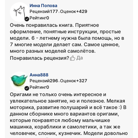
Инна Попова
Рецензий
177
Оценок
+429
•
Рейтинг
0
Очень понравилась книга. Приятное
оформление, понятные инструкции, простые
модели. 6 - летнему нужна была помощь, но в
7 многие модели делает сам. Самое ценное,
много разных моделей самолётов.
Да
Понравилась рецензия?
Анна888
Рецензий
296
Оценок
+327
•
Рейтинг
0
Оригами не только очень интересное и
увлекательное занятие, но и полезное. Мелкая
моторика, развитие полушарий и всё такое :) В
данном сборнике много вариантов оригами,
которые понравятся любому мальчишке
машинка, кораблики и самолетики, а так же
человечек, слоник, кузнечик. Модели довольно