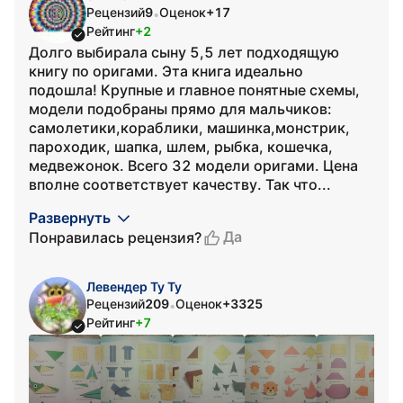
Рецензий
9
Оценок
+17
•
Рейтинг
+2
Долго выбирала сыну 5,5 лет подходящую
книгу по оригами. Эта книга идеально
подошла! Крупные и главное понятные схемы,
модели подобраны прямо для мальчиков:
самолетики,кораблики, машинка,монстрик,
пароходик, шапка, шлем, рыбка, кошечка,
медвежонок. Всего 32 модели оригами. Цена
вполне соответствует качеству. Так что...
Развернуть
Да
Понравилась рецензия?
Левендер Ту Ту
Рецензий
209
Оценок
+3325
•
Рейтинг
+7