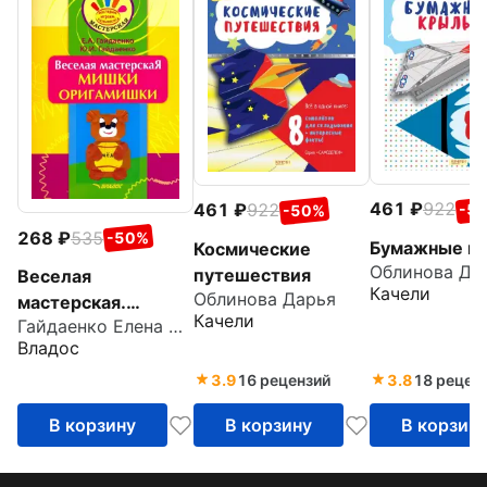
461
922
461
922
-5
-50%
268
535
-50%
Бумажные к
Космические
Облинова Да
путешествия
Веселая
Качели
Облинова Дарья
мастерская.
Качели
Гайдаенко Елена Анатольевна
Мишки-
Владос
оригамишки.
Учебное пособие
3.9
16 рецензий
3.8
18 рецен
В корзину
В корзину
В корзин