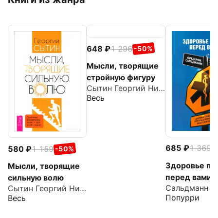
648
1 296
-50%
Мысли, творящие
стройную фигуру
Сытин Георгий Николаевич
Весь
685
1 369
580
1 159
-
-50%
Здоровье пр
Мысли, творящие
перед вами.
сильную волю
Сытин Георгий Николаевич
Древние тай
Попурри
Весь
которые изм
вашу жизнь