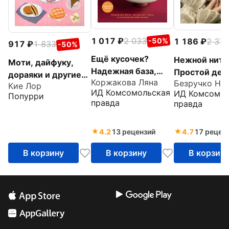
1 017
2 033
1 186
2 37
-50%
917
1 833
-50%
Ещё кусочек?
Нежной нить
Моти, дайфуку,
Надежная база,
Простой дек
дораяки и другие
Коржакова Ляна
Безручко Ни
авторские торты и
уютная выши
Кие Лор
японские десерты
ИД Комсомольская
ИД Комсомол
восхитительный
Попурри
домашняя вы
правда
правда
декор
4.2
13 рецензий
4.7
17 рецен
В корзину
В корзину
В корзин