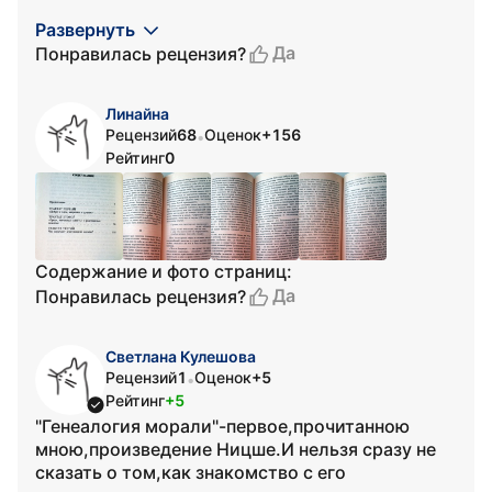
Развернуть
Да
Понравилась рецензия?
Линайна
Рецензий
68
Оценок
+156
•
Рейтинг
0
Содержание и фото страниц:
Да
Понравилась рецензия?
Светлана Кулешова
Рецензий
1
Оценок
+5
•
Рейтинг
+5
"Генеалогия морали"-первое,прочитанною
мною,произведение Ницше.И нельзя сразу не
сказать о том,как знакомство с его