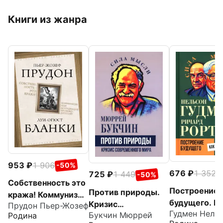
Книги из жанра
953
1 906
-50%
676
1 352
-
725
1 449
-50%
Собственность это
Построение
Против природы.
кража! Коммунизм
будущего. К
Кризис
Прудон Пьер-Жозеф
или ассоциация
Гудмен Нель
создается м
Букчин Мюррей
Родина
современного мира
производителей?