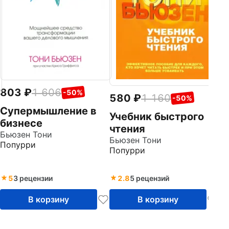
803
1 606
-50%
580
1 160
-50%
Супермышление в
Учебник быстрого
бизнесе
чтения
Бьюзен Тони
Бьюзен Тони
Попурри
Попурри
5
3 рецензии
2.8
5 рецензий
В корзину
В корзину