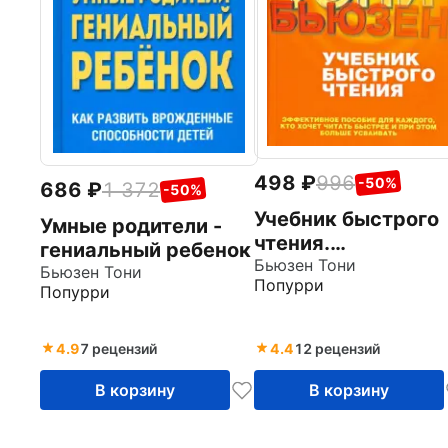
498
996
-50%
686
1 372
-50%
Учебник быстрого
Умные родители -
чтения.
гениальный ребенок
Эффективное
Бьюзен Тони
Бьюзен Тони
Попурри
пособие для
Попурри
каждого, кто хоче
читать быстрее
4.9
7 рецензий
4.4
12 рецензий
В корзину
В корзину