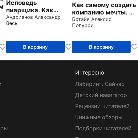
Исповедь
Как самому создать
м
пиарщика. Как
компанию мечты. 30
заставить людей
Андрианов Александр
принципов
Ботайя Алексис
Весь
поверить во что
Попурри
предпринимателя
угодно
В корзину
В корзину
Интересно
и
Лабиринт. Сейчас
Детский навигатор
ы
Рецензии читателей
Книжные обзоры
ары
Подборки читателей