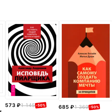
573
1 145
-50%
685
1 369
-50%
н.