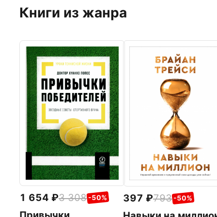
Книги из жанра
1 654
3 308
397
793
-50%
-50%
Привычки
Навыки на миллио