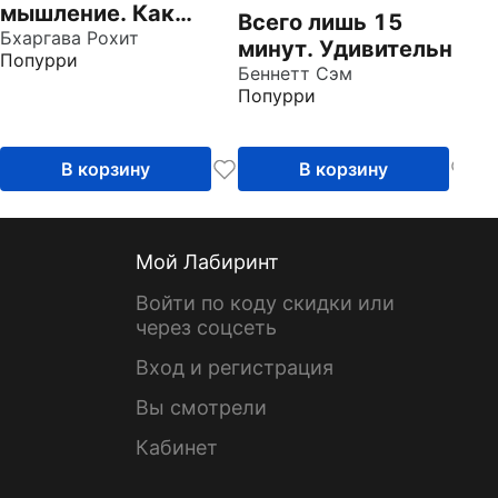
мышление. Как
Всего лишь 15
замечать то, что
Бхаргава Рохит
минут. Удивительно
Попурри
упускают другие
простой способ
Беннетт Сэм
Попурри
справляться с
делами
В корзину
В корзину
Мой Лабиринт
Войти по коду скидки или
через соцсеть
Вход и регистрация
Вы смотрели
Кабинет