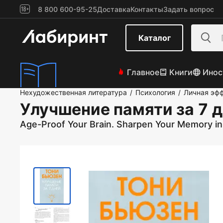
8 800 600-95-25
Доставка
Контакты
Задать вопрос
Каталог
Главное
Книги
Инос
Нехудожественная литература
Психология
Личная эф
/
/
Улучшение памяти за 7 
Age-Proof Your Brain. Sharpen Your Memory in