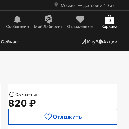
Москва
— доставим 10 авг.
0
Сообщения
Mой Лабиринт
Отложенные
Корзина
 Сейчас
Клуб
Акции
Ожидается
820
Отложить