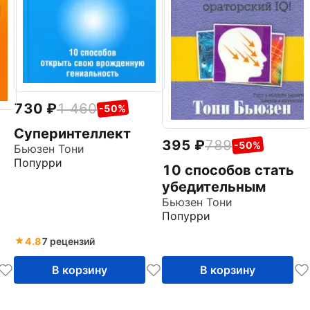
730
1 460
-50%
Суперинтеллект
395
789
-50%
Бьюзен Тони
Попурри
10 способов стать
убедительным
Бьюзен Тони
Попурри
т
4.8
7 рецензий
В корзину
В корзину