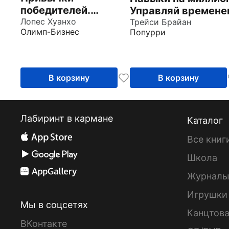
победителей.
Управляй времене
Звездные советы
Лопес Хуанхо
Трейси Брайан
Олимп-Бизнес
Попурри
спортивного врача
В корзину
В корзину
Лабиринт в кармане
Каталог
Все книг
Школа
Журнал
Игрушки
Мы в соцсетях
Канцтов
ВКонтакте