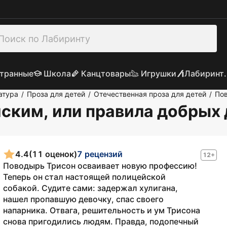
транные
Школа
Канцтовары
Игрушки
Лабиринт.
атура
Проза для детей
Отечественная проза для детей
Пов
/
/
/
йским, или правила добрых 
4.4
(11 оценок)
7 рецензий
12+
Поводырь Трисон осваивает новую профессию!
Теперь он стал настоящей полицейской
собакой. Судите сами: задержал хулигана,
нашел пропавшую девочку, спас своего
напарника. Отвага, решительность и ум Трисона
снова пригодились людям. Правда, подопечный