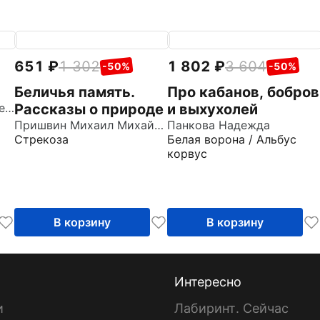
651
1 302
1 802
3 604
-50%
-50%
Беличья память.
Про кабанов, бобров
Скребицкий Георгий Алексеевич
Рассказы о природе
и выхухолей
Пришвин Михаил Михайлович
Панкова Надежда
Стрекоза
Белая ворона / Альбус
корвус
В корзину
В корзину
Интересно
и
Лабиринт. Сейчас