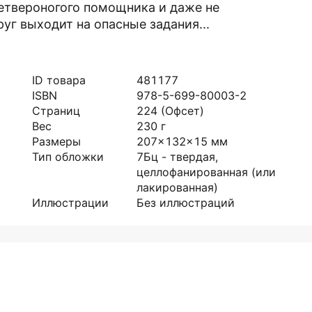
четвероногого помощника и даже не
уг выходит на опасные задания...
ID товара
481177
ISBN
978-5-699-80003-2
Страниц
224
(Офсет)
Вес
230
г
Размеры
207x132x15
мм
Тип обложки
7Бц - твердая,
целлофанированная (или
лакированная)
Иллюстрации
Без иллюстраций