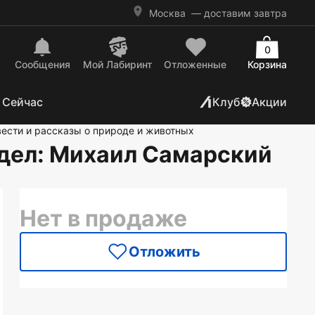
Москва
— доставим завтра
0
Сообщения
Mой Лабиринт
Отложенные
Корзина
 Сейчас
Клуб
Акции
ести и рассказы о природе и животных
дел
: Михаил Самарский
Нет в продаже
Отложить