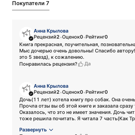
Покупатели 7
Анна Крылова
Рецензий
2
Оценок
0
Рейтинг
0
•
•
Книга прекрасная, поучительная, позновательна
Мыс дочерью очень довольны! Спасибо автору!
это 5 звезд), к сожалению.
Да
Понравилась рецензия?
Анна Крылова
Рецензий
2
Оценок
0
Рейтинг
0
•
•
Дочь(11 лет) хотела книгу про собак. Она очен
Прочла отзы вы об этой книге и заказала сразу 
Оказалось, что это не имеет значения. Дочь чи
тоже решила почитать. Я читала 7 часть(Как Три
Развернуть