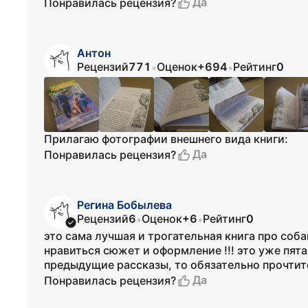
Да
Понравилась рецензия?
Антон
Рецензий
771
Оценок
+694
Рейтинг
0
•
•
Прилагаю фотографии внешнего вида книги:
Да
Понравилась рецензия?
Регина Бобылева
Рецензий
6
Оценок
+6
Рейтинг
0
•
•
это сама лучшая и трогательная книга про собак
нравиться сюжет и оформление !!! это уже пят
предыдущие рассказы, то обязательно прочтите
Да
Понравилась рецензия?