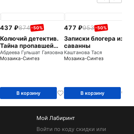
437
874
477
953
2
-50%
-50%
Колючий детектив.
Записки блогера из
П
Тайна пропавшей
саванны
Ст
медали
Абдеева Гульшат Гаязовна
Каштанова Тася
Мозаика-Синтез
Мозаика-Синтез
В корзину
В корзину
Мой Лабиринт
Войти по коду скидки или