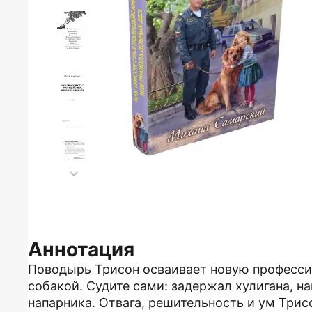
Аннотация
Поводырь Трисон осваивает новую професси
собакой. Судите сами: задержал хулигана, н
напарника. Отвага, решительность и ум Трис