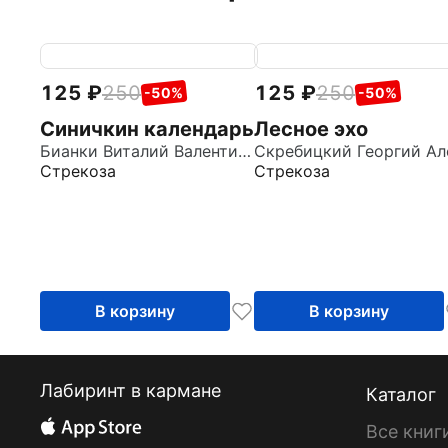
125
250
125
250
-50%
-50%
Синичкин календарь
Лесное эхо
Бианки Виталий Валентинович
Стрекоза
Стрекоза
В корзину
В корзину
Лабиринт в кармане
Каталог
Все книг