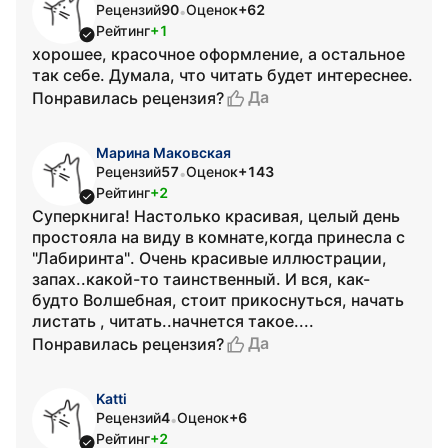
Рецензий
90
Оценок
+62
•
Рейтинг
+1
хорошее, красочное оформление, а остальное
так себе. Думала, что читать будет интереснее.
Да
Понравилась рецензия?
Марина Маковская
Рецензий
57
Оценок
+143
•
Рейтинг
+2
Суперкнига! Настолько красивая, целый день
простояла на виду в комнате,когда принесла с
"Лабиринта". Очень красивые иллюстрации,
запах..какой-то таинственный. И вся, как-
будто Волшебная, стоит прикоснуться, начать
листать , читать..начнется такое....
Да
Понравилась рецензия?
Katti
Рецензий
4
Оценок
+6
•
Рейтинг
+2