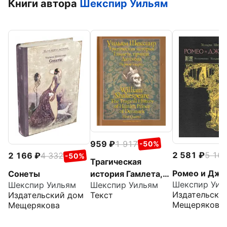
Книги автора
Шекспир Уильям
959
1 917
-50%
2 581
5 16
2 166
4 332
-50%
Трагическая
Ромео и Джу
Сонеты
история Гамлета,
Шекспир Уил
Шекспир Уильям
Шекспир Уильям
принца Датского.
Издательски
Издательский дом
Текст
Первое кварто
Мещерякова
Мещерякова
(1603)