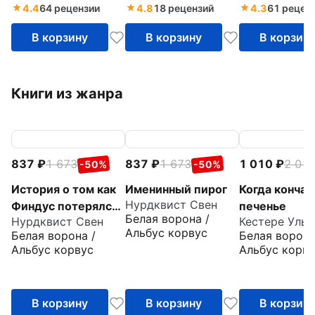
4.4
64 рецензии
4.8
18 рецензий
4.3
61 рецен
В корзину
В корзину
В корзин
Книги из жанра
837
1 673
837
1 673
1 010
2 01
-50%
-50%
История о том как
Именинный пирог
Когда кончае
Нурдквист Свен
Финдус потерялся,
печенье
Белая ворона /
Нурдквист Свен
Кестере Ульр
когда был
Альбус корвус
Белая ворона /
Белая ворона
маленький
Альбус корвус
Альбус корву
В корзину
В корзину
В корзин