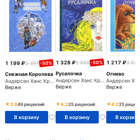
1 328
2 655
1 217
3 04
-50%
1 199
2 397
-50%
Русалочка
Огниво
Снежная Королева
Андерсен Ханс Кристиан
Андерсен Ханс Кристиан
Верже
Верже
Верже
3.8
49 рецензий
4.3
25 рецензий
4.2
25 рецен
В корзину
В корзину
В корзин