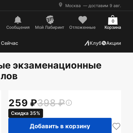
Москва
— доставим 9 авг.
0
Сообщения
Mой Лабиринт
Отложенные
Корзина
 Сейчас
Клуб
Акции
вые экзаменационные
алов
259
398
Скидка 35%
Добавить в корзину