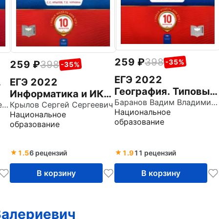
259
398
-35%
259
398
-35%
ЕГЭ 2022
.
ЕГЭ 2022
География. Типовые
Информатика и ИКТ.
экзаменационные
Баранов Вадим Владимирович
Артасов Игорь Анатольевич
Типовые
Крылов Сергей Сергеевич
Национальное
варианты. 10
Национальное
экзаменационные
образование
образование
вариантов
варианты. 10
вариантов
1.5
6 рецензий
1.9
11 рецензий
В корзину
В корзину
Валериевич