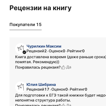
Рецензии на книгу
Покупатели 15
Чурилкин Максим
Рецензий
2
Оценок
0
Рейтинг
0
•
•
Книга доставлена вовремя (даже раньше срока)
помятая. Рекомендую))
Да
Понравилась рецензия?
Юлия Шибрина
Рецензий
17
Оценок
0
Рейтинг
0
•
•
Для подготовки к ЕГЭ такой книжки будет недо
непонятна структура работы.
Да
Понравилась рецензия?