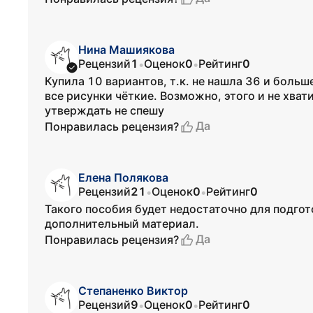
Нина Машиякова
Рецензий
1
Оценок
0
Рейтинг
0
•
•
Купила 10 вариантов, т.к. не нашла 36 и больш
все рисунки чёткие. Возможно, этого и не хват
утверждать не спешу
Да
Понравилась рецензия?
Елена Полякова
Рецензий
21
Оценок
0
Рейтинг
0
•
•
Такого пособия будет недостаточно для подгот
дополнительный материал.
Да
Понравилась рецензия?
Степаненко Виктор
Рецензий
9
Оценок
0
Рейтинг
0
•
•