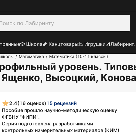
транные
Школа
Канцтовары
Игрушки
Лабиринт.
 школы
Математика
Математика (10-11 классы)
/
/
Профильный уровень. Типо
: Ященко, Высоцкий, Конов
2.4
(16 оценок)
15 рецензий
Пособие прошло научно-методическую оценку
ФГБНУ "ФИПИ".
Серия подготовлена разработчиками
контрольных измерительных материалов (КИМ)