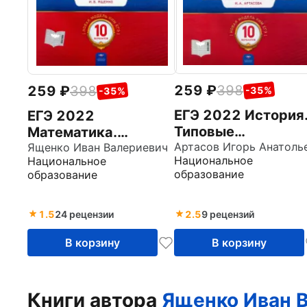
259
398
259
398
-35%
-35%
ЕГЭ 2022 История
ЕГЭ 2022
Типовые
Математика.
экзаменационные
Профильный
Ященко Иван Валериевич
Национальное
Национальное
варианты. 10
уровень. Типовые
образование
образование
вариантов
экзаменационные
варианты. 10
вариантов
1.5
24 рецензии
2.5
9 рецензий
В корзину
В корзину
Книги автора
Ященко Иван 