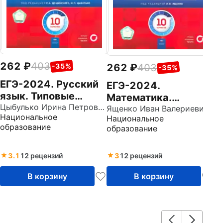
в
в
262
403
262
403
-35%
-35%
ЕГЭ-2024. Русский
ЕГЭ-2024.
язык. Типовые
Математика.
экзаменационные
Цыбулько Ирина Петровна
Профильный
Ященко Иван Валериевич
Национальное
Национальное
варианты. 10
уровень. Типовые
образование
образование
вариантов
экзаменационные
варианты. 10
3.1
12 рецензий
вариантов
3
12 рецензий
В корзину
В корзину