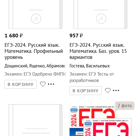
3
фото
2
фото
957
₽
1 932
₽
ЕГЭ-2024. Русский язык.
ЕГЭ-2024. Русский язык.
Математика. Проф. уров.15
Математика. Базовый
вариантов
уровень
Гостева
,
Васильевых
Цыбулько
,
Ященко
,
Дощинский
Экзамен
:
ЕГЭ Тесты от
Национальное образование
:
разработчиков
ЕГЭ. ФИПИ - школе