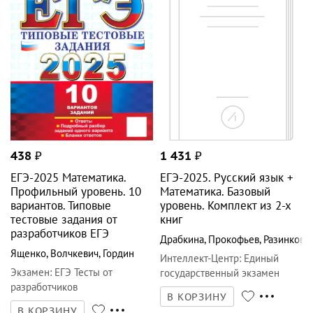
438
₽
1 431
₽
ЕГЭ-2025 Математика.
ЕГЭ-2025. Русский язык +
Профильный уровень. 10
Математика. Базовый
вариантов. Типовые
уровень. Комплект из 2-х
тестовые задания от
книг
разработчиков ЕГЭ
Драбкина
,
Прокофьев
,
Разинкова
Ященко
,
Волчкевич
,
Гордин
Интеллект-Центр
:
Единый
Экзамен
:
ЕГЭ Тесты от
государственный экзамен
разработчиков
В КОРЗИНУ
В КОРЗИНУ
2
рец.
4
фото