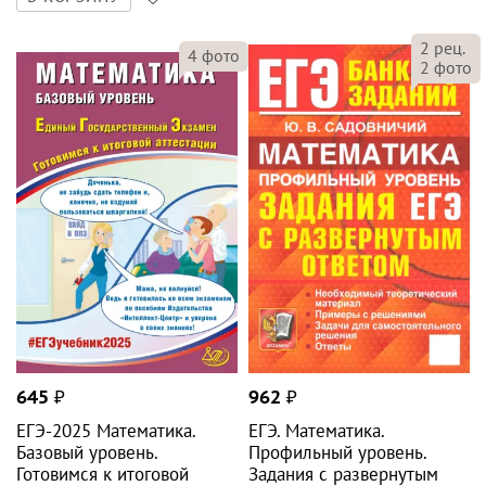
2
фото
645
₽
962
₽
ЕГЭ-2025 Математика.
ЕГЭ. Математика.
Базовый уровень.
Профильный уровень.
Готовимся к итоговой
Задания с развернутым
аттестации
ответом
Разинкова
,
Прокофьев
,
Соколова
Садовничий Юрий Викторович