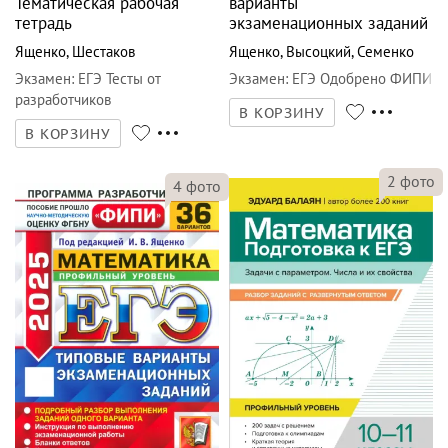
вариантов заданий.
вариантов. Типовые
Тематическая рабочая
варианты
тетрадь
экзаменационных заданий
Ященко
,
Шестаков
Ященко
,
Высоцкий
,
Семенко
Экзамен
:
ЕГЭ Тесты от
Экзамен
:
ЕГЭ Одобрено ФИПИ
разработчиков
В КОРЗИНУ
В КОРЗИНУ
2
фото
4
фото