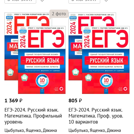
ЕГЭ-2024. Русский язык.
ЕГЭ-2024. Русский язык.
Математика. Профильный
Математика. Проф. уров.
уровень
10 вариантов
Цыбулько
,
Ященко
,
Дякина
Цыбулько
,
Ященко
,
Дякина
Национальное образование
:
Национальное образование
:
ЕГЭ. ФИПИ - школе
ЕГЭ. ФИПИ - школе
В КОРЗИНУ
В КОРЗИНУ
18
рец.
6
рец.
1
фото
1
фото