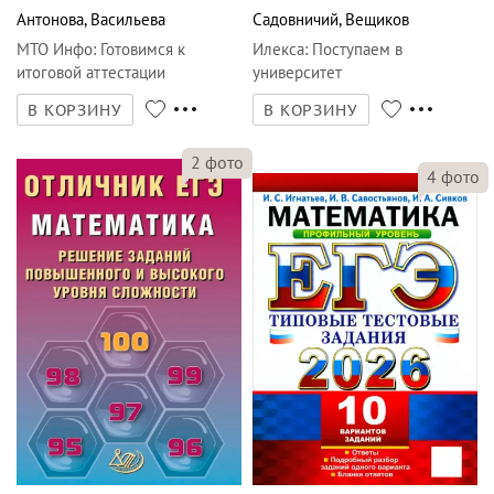
Готовимся к ОГЭ и ЕГЭ
задач для абитуриентов
Антонова
,
Васильева
Садовничий
,
Вещиков
МТО Инфо
:
Готовимся к
Илекса
:
Поступаем в
итоговой аттестации
университет
В КОРЗИНУ
В КОРЗИНУ
2
фото
4
фото