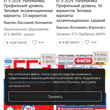
966
₽
840
₽
ЕГЭ-2024. Математика.
ЕГЭ-2024. Математика.
Базовый уровень. Типовые
Базовый уровень. 36
экзаменационные
вариантов. Типовые
варианты. 30 вариантов
варианты
экзаменационных заданий
Ященко
,
Высоцкий
,
Коновалов
Мы используем файлы cookie и другие средства сохранения
предпочтений и анализа действий посетителей сайта. Подробнее в
Ященко
,
Высоцкий
,
Антропов
Национальное образование
:
пользовательском соглашении
. Нажмите «Принять», если даете
Экзамен
:
ЕГЭ Одобрено ФИПИ
ЕГЭ. ФИПИ - школе
согласие на это.
В КОРЗИНУ
В КОРЗИНУ
Принять
1
фото