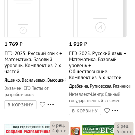
1 769
₽
1 919
₽
ЕГЭ-2025. Русский язык +
ЕГЭ-2025. Русский язык +
Математика. Базовый
Математика. Базовый
уровень. Комплект из 2-х
уровень +
частей
Обществознание.
Комплект из 3-х частей
Ященко
,
Васильевых
,
Высоцкий
Драбкина
,
Рутковская
,
Разинкова
Экзамен
:
ЕГЭ Тесты от
Интеллект-Центр
:
Единый
разработчиков
государственный экзамен
В КОРЗИНУ
В КОРЗИНУ
6
рец.
6
рец.
4
фото
5
фото