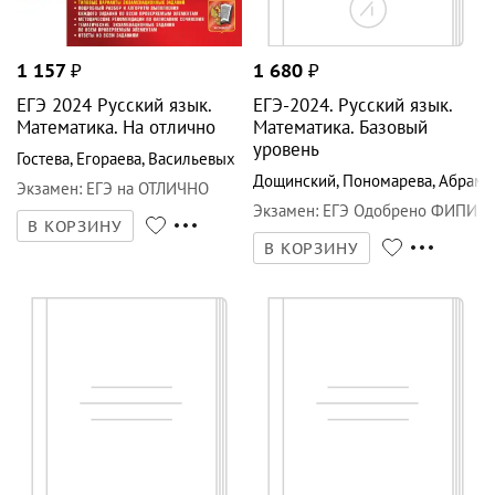
1 157
₽
1 680
₽
ЕГЭ 2024 Русский язык.
ЕГЭ-2024. Русский язык.
Математика. На отлично
Математика. Базовый
уровень
Гостева
,
Егораева
,
Васильевых
Дощинский
,
Пономарева
,
Абрамо
Экзамен
:
ЕГЭ на ОТЛИЧНО
Экзамен
:
ЕГЭ Одобрено ФИПИ
В КОРЗИНУ
В КОРЗИНУ
1 680
₽
957
₽
ЕГЭ-2024. Русский язык.
ЕГЭ-2024. Русский язык.
Математика. Профильный
Математика. Баз. уров. 15
уровень
вариантов
Дощинский
,
Ященко
,
Абрамовская
Гостева
,
Васильевых
Экзамен
:
ЕГЭ Одобрено ФИПИ
Экзамен
:
ЕГЭ Тесты от
разработчиков
В КОРЗИНУ
В КОРЗИНУ