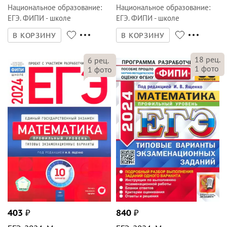
403
₽
840
₽
ЕГЭ-2024. Математика.
ЕГЭ-2024. Математика.
Профильный уровень.
Профильный уровень. 36
Типовые экзаменационные
вариантов. Типовые
варианты. 10 вариантов
варианты
экзаменационных заданий
Ященко
,
Высоцкий
,
Коновалов
Ященко
,
Волчкевич
,
Ворончагина
Национальное образование
:
Экзамен
:
ЕГЭ Одобрено ФИПИ
ЕГЭ. ФИПИ - школе
В КОРЗИНУ
В КОРЗИНУ
14
рец.
6
рец.
6
фото
1
фото