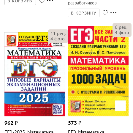
6
рец.
4
фото
11
рец.
4
фото
962
₽
573
₽
ЕГЭ-2025. Математика.
ЕГЭ. Математика.
Профильный уровень. 50
Профильный уровень.
вариантов. Типовые
1000 задач. Все задания
варианты
части 2. Закрытый сегмент