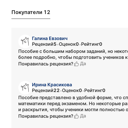
Покупатели 12
Галина Евзович
Рецензий
5
Оценок
0
Рейтинг
0
•
•
Пособие с большим набором заданий, но некот
более подробно, чтобы подготовить учеников 
Да
Понравилась рецензия?
Ирина Красикова
Рецензий
22
Оценок
0
Рейтинг
0
•
•
Пособие представлено в удобной форме, что 
математики перед экзаменом. Но некоторые р
и раскрытия, чтобы ученики могли полностью 
Да
Понравилась рецензия?