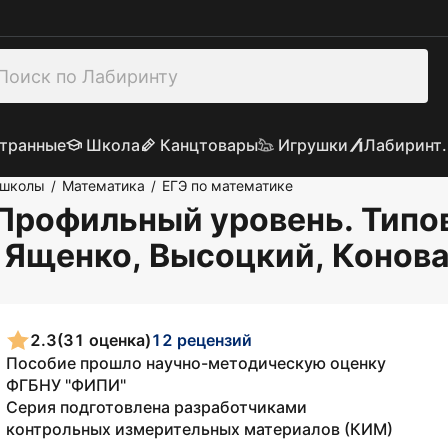
транные
Школа
Канцтовары
Игрушки
Лабиринт.
 школы
Математика
ЕГЭ по математике
/
/
 Профильный уровень. Тип
: Ященко, Высоцкий, Конов
2.3
(31 оценка)
12 рецензий
Пособие прошло научно-методическую оценку
ФГБНУ "ФИПИ"
Серия подготовлена разработчиками
контрольных измерительных материалов (КИМ)