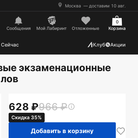
Москва
— доставим 10 авг.
0
Сообщения
Mой Лабиринт
Отложенные
Корзина
 Сейчас
Клуб
Акции
овые экзаменационные
алов
628
966
Скидка 35%
Добавить в корзину