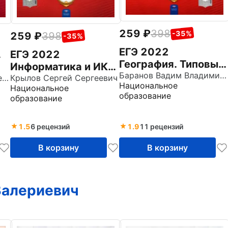
259
398
-35%
259
398
-35%
ЕГЭ 2022
.
ЕГЭ 2022
География. Типовые
Информатика и ИКТ.
экзаменационные
Баранов Вадим Владимирович
Артасов Игорь Анатольевич
Типовые
Крылов Сергей Сергеевич
Национальное
варианты. 10
Национальное
экзаменационные
образование
образование
вариантов
варианты. 10
вариантов
1.5
6 рецензий
1.9
11 рецензий
В корзину
В корзину
Валериевич