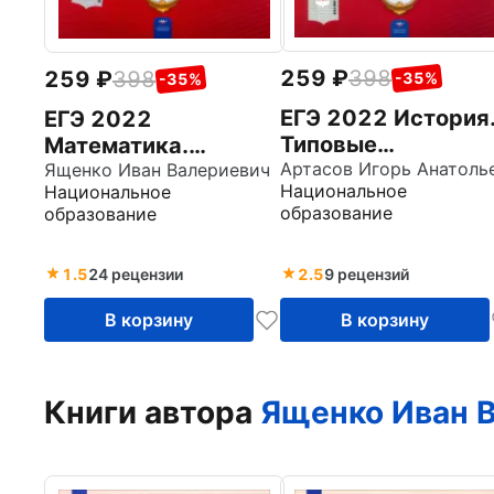
259
398
259
398
-35%
-35%
ЕГЭ 2022 История
ЕГЭ 2022
Типовые
Математика.
экзаменационные
Профильный
Ященко Иван Валериевич
Национальное
Национальное
варианты. 10
уровень. Типовые
образование
образование
вариантов
экзаменационные
варианты. 10
вариантов
1.5
24 рецензии
2.5
9 рецензий
В корзину
В корзину
Книги автора
Ященко Иван 