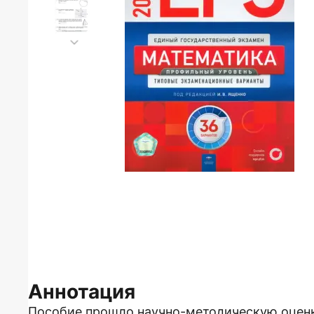
Аннотация
Пособие прошло научно-методическую оцен