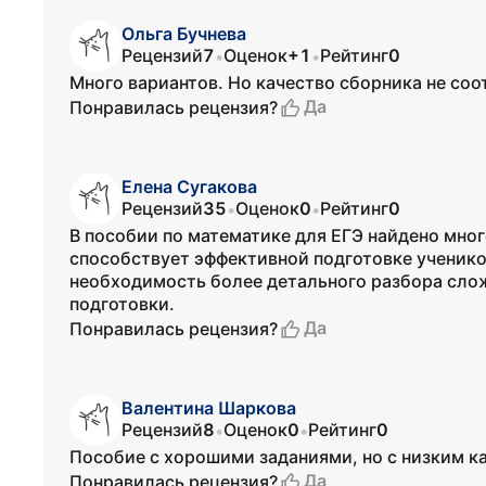
Ольга Бучнева
Рецензий
7
Оценок
+1
Рейтинг
0
•
•
Много вариантов. Но качество сборника не соо
Да
Понравилась рецензия?
Елена Сугакова
Рецензий
35
Оценок
0
Рейтинг
0
•
•
В пособии по математике для ЕГЭ найдено мног
способствует эффективной подготовке ученико
необходимость более детального разбора слож
подготовки.
Да
Понравилась рецензия?
Валентина Шаркова
Рецензий
8
Оценок
0
Рейтинг
0
•
•
Пособие с хорошими заданиями, но с низким ка
Да
Понравилась рецензия?