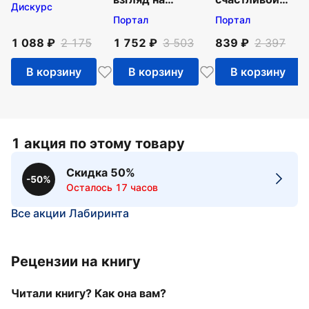
Дискурс
последнюю треть
любви.
Портал
Портал
жизни
Избавьтесь от
ошибочных
1 088
2 175
1 752
3 503
839
2 397
моделей
поведения и
В корзину
В корзину
В корзину
создайте
идеальные
1 акция по этому товару
Скидка 50%
-50%
Осталось 17 часов
Все акции Лабиринта
Рецензии на книгу
Читали книгу? Как она вам?