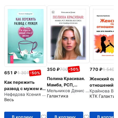
350
700
770
1 540
-50%
-
651
1 301
-50%
Полина Красивая.
Женский сце
Как пережить
Мамба, РСП,
отношений. К
развод с мужем и
Мельников Денис Андреевич
Крайнова Ве
любовь без секса,
понять и изм
Нефедова Ксения Леонидовна
обрести новый
Галактика
КТК Галактик
или Убийца мужчин
Книга-тренин
Весь
смысл жизни
женщин
В корзину
В корзину
В корзин