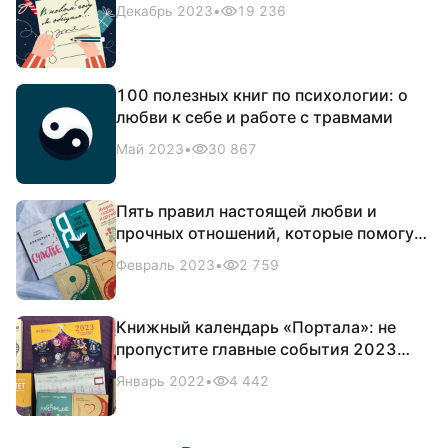
Декабрь 2023
•
19 236
100 полезных книг по психологии: о
любви к себе и работе с травмами
Май 2023
•
30 867
Пять правил настоящей любви и
прочных отношений, которые помогут
найти путь друг к другу
Февраль 2023
•
2 759
Книжный календарь «Портала»: не
пропустите главные события 2023
года
Январь 2022
•
4 442