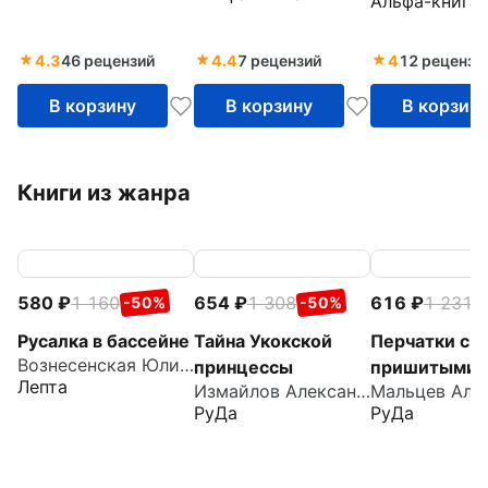
Альфа-книга
4.3
46 рецензий
4.4
7 рецензий
4
12 рецензи
В корзину
В корзину
В корзин
Книги из жанра
580
1 160
654
1 308
616
1 231
-50%
-50%
-
Русалка в бассейне
Тайна Укокской
Перчатки с
Вознесенская Юлия Николаевна
принцессы
пришитыми
Лепта
Измайлов Александр
пальцами
РуДа
РуДа