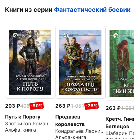
Книги из серии
Фантастический боевик
203
406
263
1 051
-50%
-75%
263
1 051
-
Путь к Порогу
Продавец
Кретч. Гимн
Злотников Роман Валерьевич
королевств
Беглецов
Альфа-книга
Кондратьев Леонид Владимирович
Альфа-книга