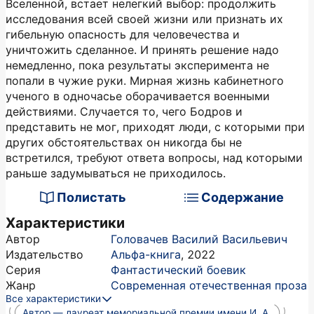
Вселенной, встает нелегкий выбор: продолжить
исследования всей своей жизни или признать их
гибельную опасность для человечества и
уничтожить сделанное. И принять решение надо
немедленно, пока результаты эксперимента не
попали в чужие руки. Мирная жизнь кабинетного
ученого в одночасье оборачивается военными
действиями. Случается то, чего Бодров и
представить не мог, приходят люди, с которыми при
других обстоятельствах он никогда бы не
встретился, требуют ответа вопросы, над которыми
раньше задумываться не приходилось.
Полистать
Содержание
Характеристики
Автор
Головачев Василий Васильевич
Издательство
Альфа-книга
,
2022
Серия
Фантастический боевик
Жанр
Современная отечественная проза
Все характеристики
Автор — лауреат мемориальной премии имени И. А.