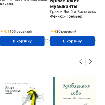
Бременские
Качели
музыканты
Гримм Якоб и Вильгельм
Феникс-Премьер
4.1
105 рецензий
4
20 рецензий
В корзину
В корзину
5
К
Пе
Ст