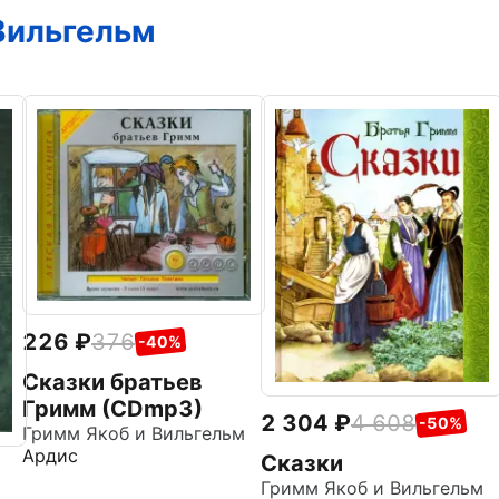
Вильгельм
226
376
-40%
Сказки братьев
Гримм (CDmp3)
2 304
4 608
-50%
Гримм Якоб и Вильгельм
Ардис
Сказки
Гримм Якоб и Вильгельм