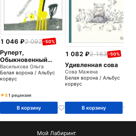
1 046
2 092
-50%
Руперт,
1 082
2 163
-50%
Обыкновенный
Удивленная сова
жираф
Василькова Ольга
Сова Мажена
Белая ворона / Альбус
Белая ворона / Альбус
корвус
корвус
5
1 рецензия
В корзину
В корзину
Мой Лабиринт