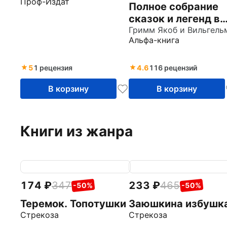
Проф-Издат
Полное собрание
сказок и легенд в
одном томе
Гримм Якоб и Вильгель
Альфа-книга
5
1 рецензия
4.6
116 рецензий
В корзину
В корзину
Книги из жанра
174
347
233
465
-50%
-50%
Теремок. Топотушки
Заюшкина избушк
Стрекоза
Стрекоза