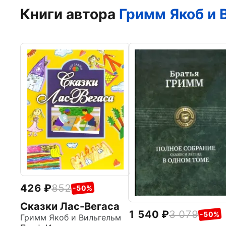
Книги автора
Гримм Якоб и 
426
852
-50%
Сказки Лас-Вегаса
1 540
3 079
-50%
Гримм Якоб и Вильгельм