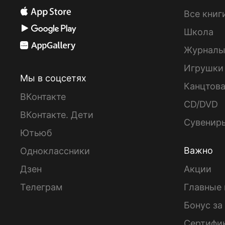
Все книг
Школа
Журнал
Игрушки
Мы в соцсетях
Канцтов
ВКонтакте
CD/DVD
ВКонтакте. Дети
Сувенир
Ютьюб
Важно
Одноклассники
Дзен
Акции
Телеграм
Главные 
Бонус за
Сертифи