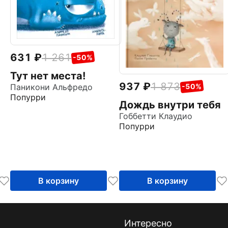
631
1 261
-50%
Тут нет места!
937
1 873
Паникони Альфредо
-50%
Попурри
Дождь внутри тебя
Гоббетти Клаудио
Попурри
В корзину
В корзину
Интересно