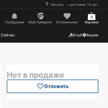
Москва
— доставим 10 авг.
0
Сообщения
Mой Лабиринт
Отложенные
Корзина
 Сейчас
Клуб
Акции
Нет в продаже
Отложить