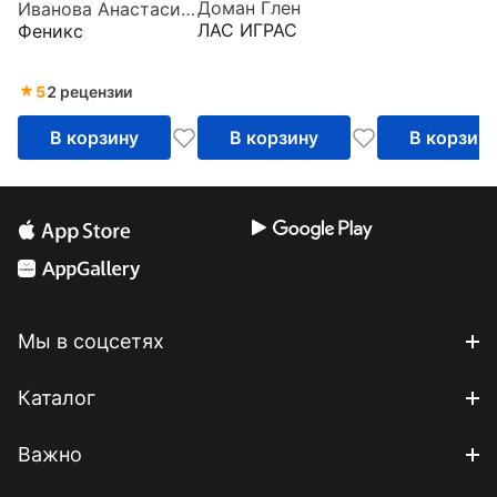
Доман Глен
Иванова Анастасия Евгеньевна
методу Глена
слова играючи.
ЛАС ИГРАС
Феникс
Домана Одежда,
Уровень 1
12 карт
5
2 рецензии
В корзину
В корзину
В корзин
Мы в соцсетях
Каталог
Важно