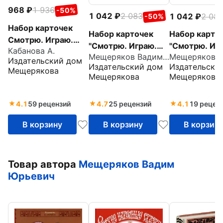
968
1 936
-50%
1 042
2 083
1 042
2 08
-50%
Набор карточек
Набор карточек
Набор карто
Смотрю. Играю.
"Смотрю. Играю.
"Смотрю. Иг
Кабанова А.
Узнаю, № 4
Мещеряков Вадим Юрьевич
Узнаю". Учу цвета
Узнаю". Алф
Издательский дом
Издательский дом
Издательски
Мещерякова
Мещерякова
Мещерякова
4.1
59 рецензий
4.7
25 рецензий
4.1
19 рецен
В корзину
В корзину
В корзин
Товар автора
Мещеряков Вадим
Юрьевич