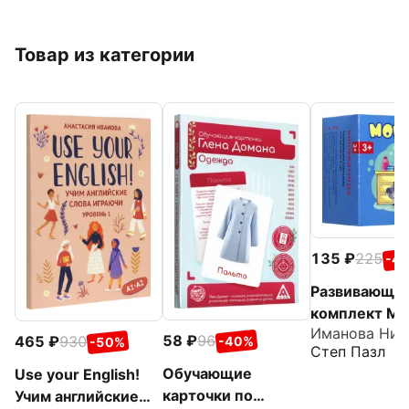
Товар из категории
135
225
-4
Развивающи
комплект Мо
58
96
465
930
-40%
-50%
Степ Пазл
Обучающие
Use your English!
карточки по
Учим английские