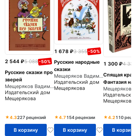
1 678
3 355
-50%
2 544
5 088
-50%
Русские народные
1 300
4 33
сказки
Русские сказки про
Спящая крас
Мещеряков Вадим Юрьевич
зверей
Фантазия на 
Издательский дом
Мещеряков Вадим Юрьевич
Мещерякова
сказок Шарл
Издательский дом
Издательски
Перро и бра
Мещерякова
Мещерякова
Гримм
4.3
227 рецензий
4.7
154 рецензии
4.2
110 реце
В корзину
В корзину
В корзин