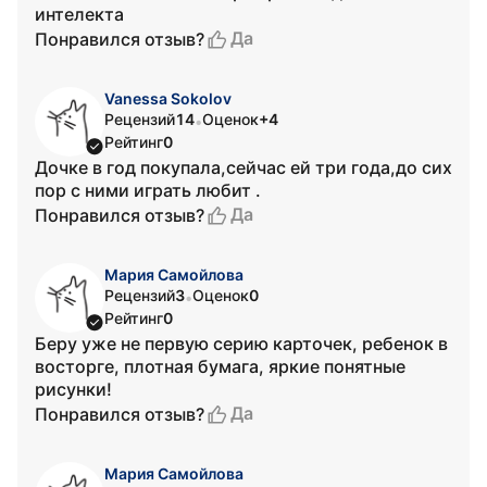
интелекта
Да
Понравился отзыв?
Vanessa Sokolov
Рецензий
14
Оценок
+4
•
Рейтинг
0
Дочке в год покупала,сейчас ей три года,до сих
пор с ними играть любит .
Да
Понравился отзыв?
Мария Самойлова
Рецензий
3
Оценок
0
•
Рейтинг
0
Беру уже не первую серию карточек, ребенок в
восторге, плотная бумага, яркие понятные
рисунки!
Да
Понравился отзыв?
Мария Самойлова