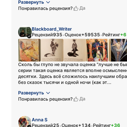
Развернуть
Да
Понравилась рецензия?
Blackboard_Writer
Рецензий
935
Оценок
+59535
Рейтинг
+6
•
•
Сколь бы глупо не звучала оценка "лучше не бы
серии такая оценка является вполне осмыслен
десятки. Здесь всё сложилось наилучшим обра
без сказок тысячи и одной ночи (как эт...
Развернуть
Да
Понравилась рецензия?
Anna S
Рецензий
25
Оценок
+134
Рейтинг
+36
•
•