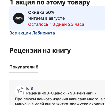
1 акция по этому товару
Скидка 50%
Читаем в августе
-50%
Осталось 13 дней 23 часа
Все акции Лабиринта
Рецензии на книгу
Покупатели 8
Iq S
Рецензий
90
Оценок
+758
Рейтинг
+7
•
•
Про плюсы данного издания написано много, а 
минусы: в моей книге жутко-прежутко скрипит 