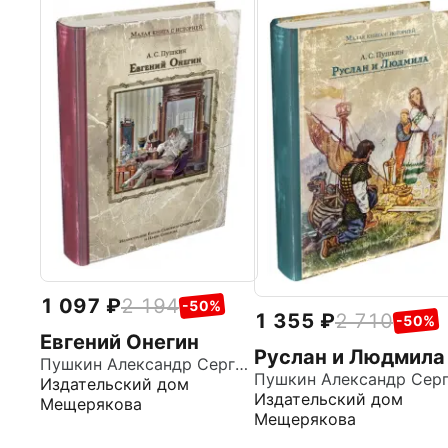
1 097
2 194
-50%
1 355
2 710
-50%
Евгений Онегин
Руслан и Людмила
Пушкин Александр Сергеевич
Издательский дом
Издательский дом
Мещерякова
Мещерякова