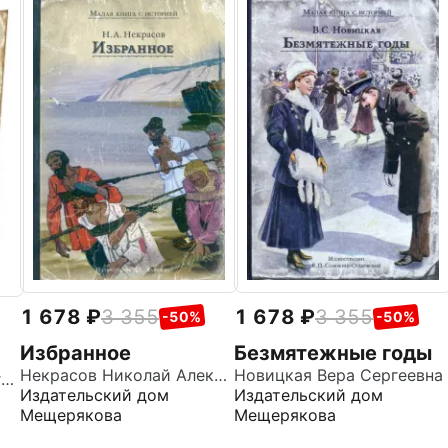
1 678
3 355
1 678
3 355
-50%
-50%
Избранное
Безмятежные годы
Некрасов Николай Алексеевич
Новицкая Вера Сергеевна
Пушкин Александр Сергеевич
Издательский дом
Издательский дом
Мещерякова
Мещерякова