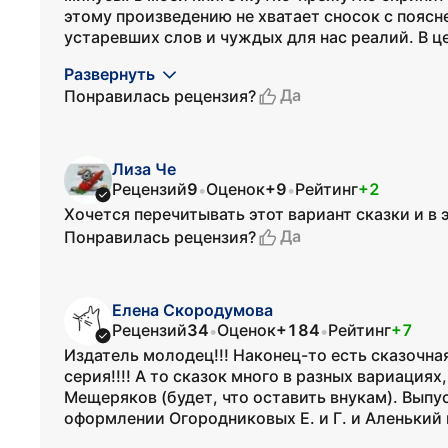
этому произведению не хватает сносок с пояс
устаревших слов и чуждых для нас реалий. В це
Развернуть
Да
Понравилась рецензия?
Лиза Че
Рецензий
9
Оценок
+9
Рейтинг
+2
•
•
Хочется перечитывать этот вариант сказки и в 
Да
Понравилась рецензия?
Елена Скородумова
Рецензий
34
Оценок
+184
Рейтинг
+7
•
•
Издатель молодец!!! Наконец-то есть сказочна
серия!!!! А то сказок много в разных вариация
Мещеряков (будет, что оставить внукам). Выпус
оформлении Огородниковых Е. и Г. и Аленький ц