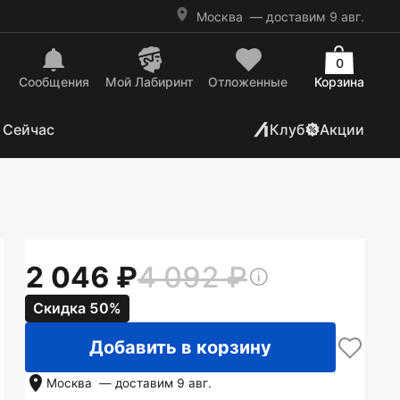
Москва
— доставим 9 авг.
0
Сообщения
Mой Лабиринт
Отложенные
Корзина
 Сейчас
Клуб
Акции
2 046
4 092
Скидка 50%
Добавить в корзину
Москва
— доставим
9 авг.