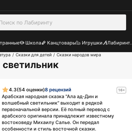
транные
Школа
Канцтовары
Игрушки
Лабиринт.
атура
Сказки для детей
Сказки народов мира
/
/
 светильник
4.3
(54 оценки)
8 рецензий
16+
Арабская народная сказка "Ала ад-Дин и
волшебный светильник" выходит в редкой
первоначальной версии. Её полный перевод с
арабского оригинала принадлежит известному
востоковеду Михаилу Салье. Он передал
особенности и стиль восточной сказки.