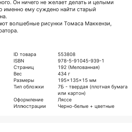
ного. Он ничего не желает делать и целыми
о именно ему суждено найти старый
на.
ают волшебные рисунки Томаса Маккензи,
ратора.
ID товара
553808
ISBN
978-5-91045-939-1
Страниц
192
(Мелованная)
Вес
434
г
Размеры
195x135x15
мм
Тип обложки
7Б - твердая (плотная бумага
или картон)
Оформление
Ляссе
Иллюстрации
Черно-белые + цветные