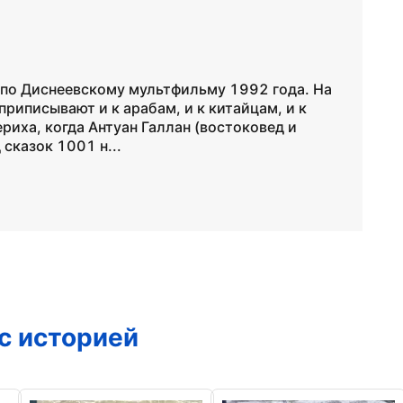
м по Диснеевскому мультфильму 1992 года. На
риписывают и к арабам, и к китайцам, и к
ериха, когда Антуан Галлан (востоковед и
сказок 1001 н...
с историей