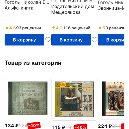
Гоголь Николай Васильевич
Гоголь Николай Васильевич
томе
Николай
Издательский дом
Альфа-книга
Звонница-МГ
Васильевич 
Мещерякова
4.6
93 рецензии
4.3
116 рецензий
5
3 рецензии
В корзину
В корзину
В корзин
Товар из категории
134
224
-40%
224
374
-4
115
192
-40%