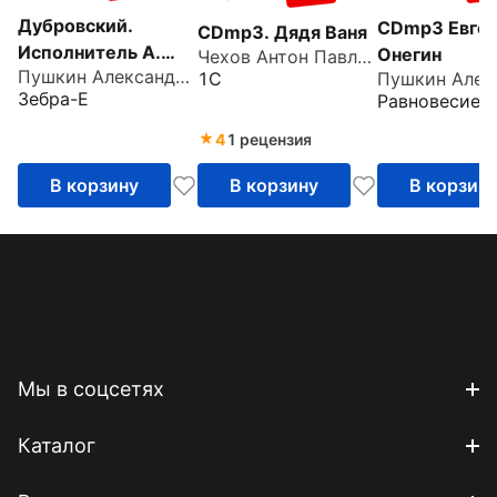
Дубровский.
CDmp3 Евге
CDmp3. Дядя Ваня
Исполнитель А.
Онегин
Чехов Антон Павлович
Пушкин Александр Сергеевич
Понаморев
1С
Зебра-Е
Равновесие 
(CDmp3)
4
1 рецензия
В корзину
В корзину
В корзин
Мы в соцсетях
Каталог