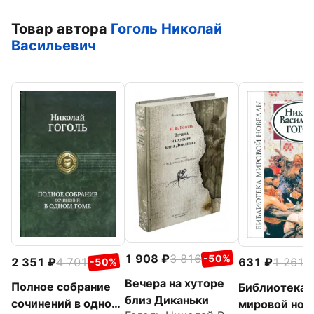
Товар автора
Гоголь Николай
Васильевич
1 908
3 816
-50%
2 351
4 701
631
1 261
-50%
-
Вечера на хуторе
Полное собрание
Библиотека
близ Диканьки
сочинений в одном
мировой нов