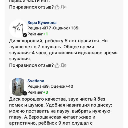
первой части нет.
Да
Понравился отзыв?
Вера Куликова
Рецензий
77
Оценок
+135
•
Рейтинг
+1
Диск хороший, ребенку 5 лет нравится. Но
лучше лет с 7 слушать. Общее время
звучания-4 часа, для машины идеальное время
звучания.
Да
Понравился отзыв?
Svetlana
Рецензий
9
Оценок
+40
•
Рейтинг
+3
Диск хорошего качества, звук чистый без
помех и шумов. Удобная навигация по диску:
можно поставить на паузу, выбрать нужную
главу. А.Верхошанская читает живо и
артистично, ребёнок 9 лет слушал с