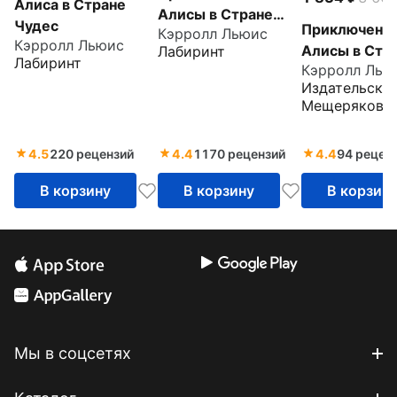
Алиса в Стране
Алисы в Стране
Чудес
Приключени
Кэрролл Льюис
Чудес
Кэрролл Льюис
Алисы в Стр
Лабиринт
Лабиринт
Кэрролл Лью
Чудес
Издательски
Мещерякова
4.5
220 рецензий
4.4
1170 рецензий
4.4
94 рецен
В корзину
В корзину
В корзин
Мы в соцсетях