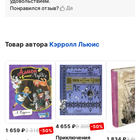
удовольствием.
Да
Понравился отзыв?
Товар автора
Кэрролл Льюис
4 655
9 309
-50%
1 659
3 318
-50%
Приключения
1 834
3 66