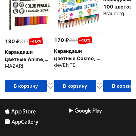
100 цветов
Brauberg
170
284
-40%
190
317
-40%
Карандаши
Карандаши
цветные Cosmo, 24
цветные Anime,
deVENTE
цвета
MAZARI
пластиковые, 24
цвета
В корзину
В корзину
В корзин