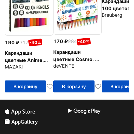
Карандаши M
100 цветов
Brauberg
170
284
-40%
190
317
-40%
Карандаши
Карандаши
цветные Cosmo, 24
цветные Anime,
deVENTE
цвета
MAZARI
пластиковые, 24
цвета
В корзину
В корзину
В корзин