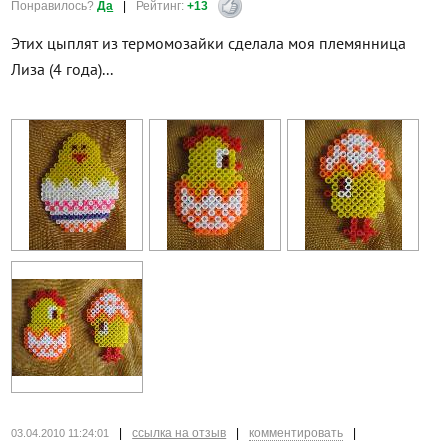
Понравилось?
Да
|
Рейтинг:
+13
Этих цыплят из термомозайки сделала моя племянница
Лиза (4 года)...
|
ссылка на отзыв
|
комментировать
|
03.04.2010 11:24:01