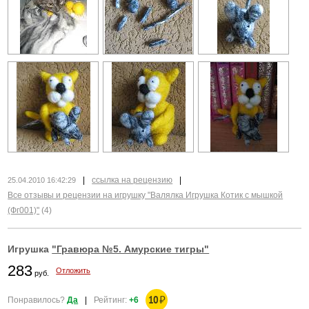
|
ссылка на рецензию
|
25.04.2010 16:42:29
Все отзывы и рецензии на игрушку "Валялка Игрушка Котик с мышкой
(Фг001)"
(4)
Игрушка
"Гравюра №5. Амурские тигры"
283
Отложить
руб.
10
₽
Понравилось?
Да
|
Рейтинг:
+6