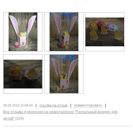
|
ссылка на отзыв
|
комментировать
|
08.04.2010 21:09:44
Все отзывы и рецензии на новость/обзор "Пасхальный конкурс для
детей"
(119)