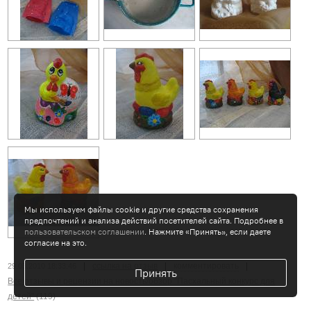
Мы используем файлы cookie и другие средства сохранения
предпочтений и анализа действий посетителей сайта. Подробнее в
пользовательском соглашении
. Нажмите «Принять», если даете
согласие на это.
|
ссылка на отзыв
|
комментировать
|
29.03.2010 18:33:46
Принять
Все отзывы и рецензии на новость/обзор "Пасхальный конкурс для
детей"
(119)