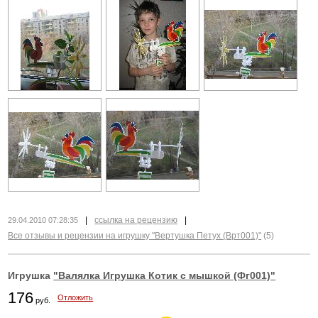
|
ссылка на рецензию
|
29.04.2010 07:28:35
Все отзывы и рецензии на игрушку "Вертушка Петух (Врт001)"
(5)
Игрушка
"Валялка Игрушка Котик с мышкой (Фг001)"
176
Отложить
руб.