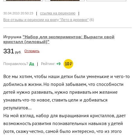
|
ссылка на рецензию
|
30.04.2010 20:50:23
Все отзывы и рецензии на книгу "Лето в деревне"
(6)
Игрушка
"Набор для экспериментов: Вырасти свой
кристалл (лиловый)"
331
Отложить
руб.
10
₽
Понравилось?
Да
|
Рейтинг:
+9
Все мы хотим, чтобы наши детки были умненькие и чего-то
добились в жизни. Но порой забываем, что способности
детей нужно развивать, нужно прививать им желание
узнавать что-то новое, ставить цели и добиваться
результатов…
На мой взгляд, набор для выращивания кристаллов, дает
возможность развития познавательных навыков у детей
(хотя, скажу честно, самой было интересно, что из этого