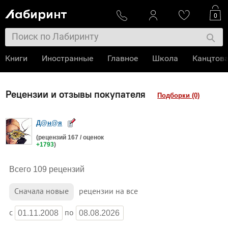
0
Книги
Иностранные
Главное
Школа
Канцтов
Рецензии и отзывы покупателя
Подборки (0)
Д@н@я
(рецензий
167
/ оценок
+1793
)
Всего 109 рецензий
Сначала
новые
рецензии на все
c
по