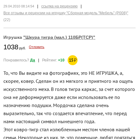
|
ссылка на рецензию
|
29.04.2010 08:14:54
Все отзывы и рецензии на игрушку "Сборная модель "Мебель" (P008)"
(22)
Игрушка
"Шкура тигра (мал.) 110БР(ТСР)"
1038
Отложить
руб.
15
₽
Понравилось?
Да
|
Рейтинг:
+10
То, что Вы видите на фотографиях, это НЕ ИГРУШКА, а,
скорее, ковер. Сделан он из мягкого и приятного на ощупь
искусственного меха. В голов тигра каркас, за счет которого
она не деформируется даже если использовать ее по
назначению подушки. Мордочка сделана очень
выразительно, так что создается впечатление, что перед
нами настоящий символ нынешнего года.
Этот ковро-тигр стал излюбленным местом членов нашей
семьи. Некоторые из них, те, что поменьше, любят прятаться