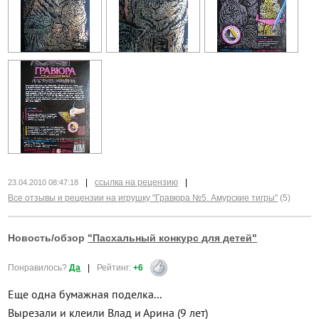
|
ссылка на рецензию
|
23.04.2010 08:47:18
Все отзывы и рецензии на игрушку "Гравюра №5. Амурские тигры"
(5)
Новость/обзор
"Пасхальный конкурс для детей"
Понравилось?
Да
|
Рейтинг:
+6
Еще одна бумажная поделка...
Вырезали и клеили Влад и Арина (9 лет)