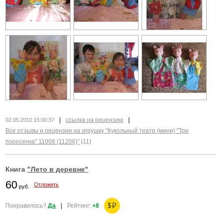
|
ссылка на рецензию
|
02.05.2010 15:00:37
Все отзывы и рецензии на игрушку "Кукольный театр (мини) "Три
поросенка" 11006 (11206)"
(11)
Книга
"Лето в деревне"
60
Отложить
руб.
5
₽
Понравилось?
Да
|
Рейтинг:
+8