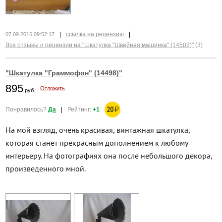
|
ссылка на рецензию
|
07.09.2016 09:52:17
Все отзывы и рецензии на "Шкатулка "Швейная машинка" (14503)"
(3)
"Шкатулка "Граммофон" (14498)"
895
Отложить
руб.
20
₽
Понравилось?
Да
|
Рейтинг:
+1
На мой взгляд, очень красивая, винтажная шкатулка,
которая станет прекрасным дополнением к любому
интерьеру. На фотографиях она после небольшого декора,
произведенного мной.