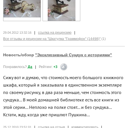
|
ссылка на рецензию
|
29.04.2012 13:32:16
Все отзывы и рецензии на "Шкатулка "Граммофон" (14498)"
(1)
Новость/обзор
"Эксклюзивный Сундук с историями"
Понравилось?
Да
|
Рейтинг:
+3
Сижу вот и думаю, что стоимость моего большого книжного
шкафа, который я заказывала в единственном экземпляре
по своему рисунку, в два раза меньше, чем стоимость этого
сундука... В моей домашней библиотеке есть все книги из
этой серии... Неплохо на полке стоят... и без сундука...
Кстати, жду, когда уже пришлют Пушкина...
|
ссылка на отзыв
|
комментировать
|
25.12.2010 23:51:01