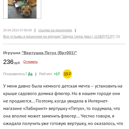
|
ссылка на рецензию
|
29.04.2010 07:58:09
Все отзывы и рецензии на игрушку "Шкура тигра (мал.) 110БР(ТСР)"
(3)
Игрушка
"Вертушка Петух (Врт001)"
236
Отложить
руб.
15
₽
Понравилось?
Да
|
Рейтинг:
+17
У меня давно была немного детская мечта – установить на
крыше садового домика флюгер. Но в нашем городе они
не продаются… Поэтому, когда увидела в Интернет-
магазине «Лабиринт» вертушку «Петух», то подумала, что
она вполне может заменить флюгер… Честно говоря, я
ожидала получить уже готовую вертушку, но оказалось, что