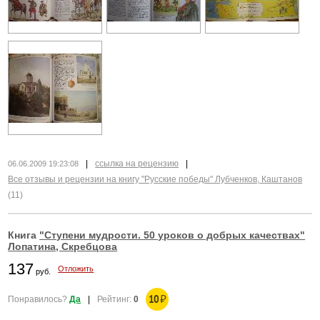
|
ссылка на рецензию
|
06.06.2009 19:23:08
Все отзывы и рецензии на книгу "Русские победы" Лубченков, Каштанов
(11)
Книга
"Ступени мудрости. 50 уроков о добрых качествах"
Лопатина, Скребцова
137
Отложить
руб.
10
₽
Понравилось?
Да
|
Рейтинг:
0