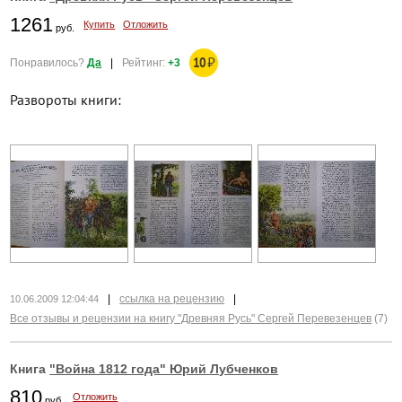
1261
Купить
Отложить
руб.
10
₽
Понравилось?
Да
|
Рейтинг:
+3
Развороты книги:
|
ссылка на рецензию
|
10.06.2009 12:04:44
Все отзывы и рецензии на книгу "Древняя Русь" Сергей Перевезенцев
(7)
Книга
"Война 1812 года" Юрий Лубченков
810
Отложить
руб.