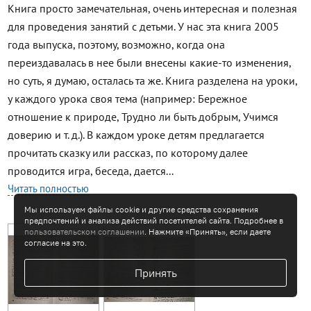
Книга просто замечательная, очень интересная и полезная
для проведения занятий с детьми. У нас эта книга 2005
года выпуска, поэтому, возможно, когда она
переиздавалась в нее были внесены какие-то изменения,
но суть, я думаю, осталась та же. Книга разделена на уроки,
у каждого урока своя тема (например: Бережное
отношение к природе, Трудно ли быть добрым, Учимся
доверию и т. д.). В каждом уроке детям предлагается
прочитать сказку или рассказ, по которому далее
проводится игра, беседа, дается...
Читать полностью
Мы используем файлы cookie и другие средства сохранения
предпочтений и анализа действий посетителей сайта. Подробнее в
пользовательском соглашении
. Нажмите «Принять», если даете
согласие на это.
Принять