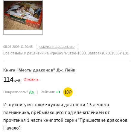
|
ссылка на рецензию
|
08.07.2009 11:20:45
Все отзывы и рецензии на игрушку "Puzzle-1000. Завтрак (С-101658)"
(18)
Книга
"Месть драконов" Дж. Лейк
114
Отложить
руб.
10
₽
Понравилось?
Да
|
Рейтинг:
+3
И эту книгу мы также купили для почти 13 летнего
племянника, пребывающего под впечатлением от
прочтения 1 части книг этой серии "Пришествие драконов.
Начало".