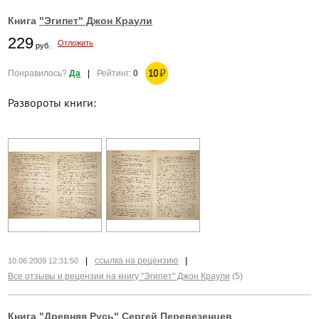
Книга
"Эгипет" Джон Краули
229
Отложить
руб.
10
₽
Понравилось?
Да
|
Рейтинг:
0
Развороты книги:
|
ссылка на рецензию
|
10.06.2009 12:31:50
Все отзывы и рецензии на книгу "Эгипет" Джон Краули
(5)
Книга
"Древняя Русь" Сергей Перевезенцев