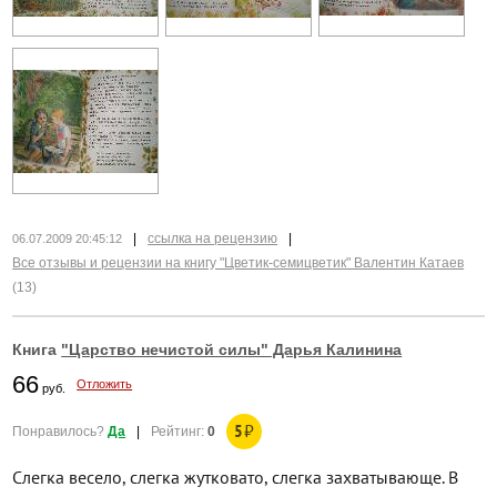
|
ссылка на рецензию
|
06.07.2009 20:45:12
Все отзывы и рецензии на книгу "Цветик-семицветик" Валентин Катаев
(13)
Книга
"Царство нечистой силы" Дарья Калинина
66
Отложить
руб.
5
₽
Понравилось?
Да
|
Рейтинг:
0
Слегка весело, слегка жутковато, слегка захватывающе. В