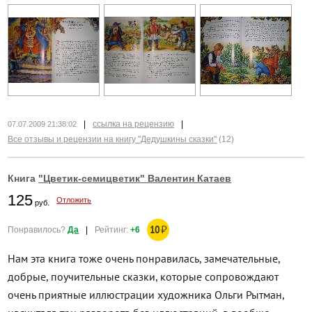
|
ссылка на рецензию
|
07.07.2009 21:38:02
Все отзывы и рецензии на книгу "Дедушкины сказки"
(12)
Книга
"Цветик-семицветик" Валентин Катаев
125
Отложить
руб.
10
₽
Понравилось?
Да
|
Рейтинг:
+6
Нам эта книга тоже очень понравилась, замечательные,
добрые, поучительные сказки, которые сопровождают
очень приятные иллюстрации художника Ольги Рытман,