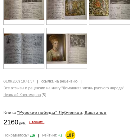
|
ссылка на рецензию
|
06.06.2009 19:41:37
Все отзывы и рецензии на книгу "Домашняя жизнь русского народа"
Николай Костомаров
(5)
Книга
"Русские победы" Лубченков, Каштанов
2160
Отложить
руб.
10
₽
Понравилось?
Да
|
Рейтинг:
+3