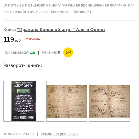
Все отзывы и рецензии на книгу "Разумная промышленная политика, или
Как нам выйти из кризиса" Константин Бабкин
(6)
Книга
"Правила большой игры" Алекс Орлов
119
Отложить
руб.
5
₽
Понравилось?
Да
|
Рейтинг:
0
Развороты книги:
|
ссылка на рецензию
|
10.06.2009 12:41:51