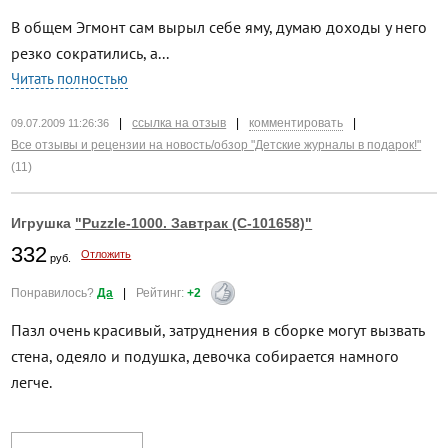
В общем Эгмонт сам вырыл себе яму, думаю доходы у него
резко сократились, а...
Читать полностью
|
ссылка на отзыв
|
комментировать
|
09.07.2009 11:26:36
Все отзывы и рецензии на новость/обзор "Детские журналы в подарок!"
(11)
Игрушка
"Puzzle-1000. Завтрак (С-101658)"
332
Отложить
руб.
Понравилось?
Да
|
Рейтинг:
+2
Пазл очень красивый, затруднения в сборке могут вызвать
стена, одеяло и подушка, девочка собирается намного
легче.