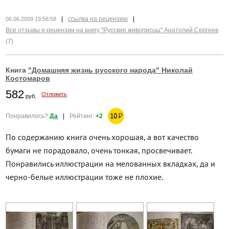
|
ссылка на рецензию
|
06.06.2009 19:58:58
Все отзывы и рецензии на книгу "Русские живописцы" Анатолий Сергеев
(7)
Книга
"Домашняя жизнь русского народа" Николай
Костомаров
582
Отложить
руб.
10
₽
Понравилось?
Да
|
Рейтинг:
+2
По содержанию книга очень хорошая, а вот качество
бумаги не порадовало, очень тонкая, просвечивает.
Понравились иллюстрации на мелованных вкладках, да и
черно-белые иллюстрации тоже не плохие.