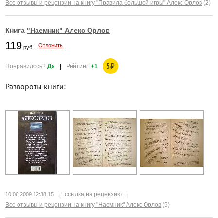
Все отзывы и рецензии на книгу "Правила большой игры" Алекс Орлов
(2)
Книга
"Наемник" Алекс Орлов
119
Отложить
руб.
5
₽
Понравилось?
Да
|
Рейтинг:
+1
Развороты книги:
|
ссылка на рецензию
|
10.06.2009 12:38:15
Все отзывы и рецензии на книгу "Наемник" Алекс Орлов
(5)