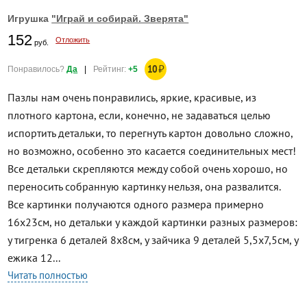
Игрушка
"Играй и собирай. Зверята"
152
Отложить
руб.
10
₽
Понравилось?
Да
|
Рейтинг:
+5
Пазлы нам очень понравились, яркие, красивые, из
плотного картона, если, конечно, не задаваться целью
испортить детальки, то перегнуть картон довольно сложно,
но возможно, особенно это касается соединительных мест!
Все детальки скрепляются между собой очень хорошо, но
переносить собранную картинку нельзя, она развалится.
Все картинки получаются одного размера примерно
16х23см, но детальки у каждой картинки разных размеров:
у тигренка 6 деталей 8х8см, у зайчика 9 деталей 5,5х7,5см, у
ежика 12...
Читать полностью