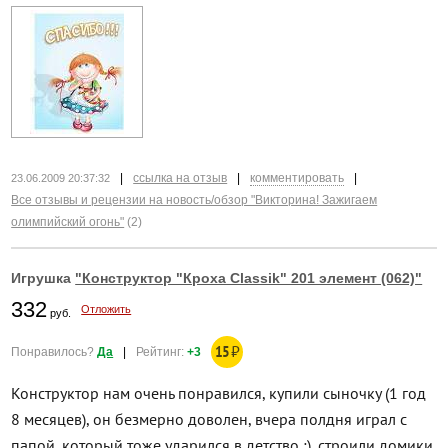
|
ссылка на отзыв
|
комментировать
|
23.06.2009 20:37:32
Все отзывы и рецензии на новость/обзор "Викторина! Зажигаем
олимпийский огонь"
(2)
Игрушка
"Конструктор "Кроха Classik" 201 элемент (062)"
332
Отложить
руб.
15
₽
Понравилось?
Да
|
Рейтинг:
+3
Конструктор нам очень понравился, купили сыночку (1 год
8 месяцев), он безмерно доволен, вчера полдня играл с
папой, который тоже ударился в детство :), строили домики,