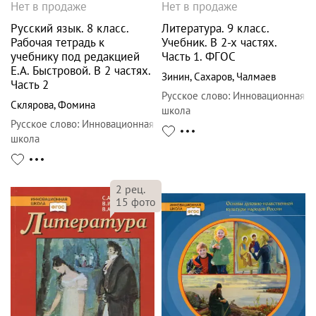
Нет в продаже
Нет в продаже
Русский язык. 8 класс.
Литература. 9 класс.
Рабочая тетрадь к
Учебник. В 2-х частях.
учебнику под редакцией
Часть 1. ФГОС
Е.А. Быстровой. В 2 частях.
Зинин
,
Сахаров
,
Чалмаев
Часть 2
Русское слово
:
Инновационная
Склярова
,
Фомина
школа
Русское слово
:
Инновационная
школа
2
рец.
15
фото