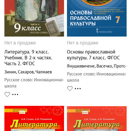
Нет в продаже
Нет в продаже
Литература. 9 класс.
Основы православной
Учебник. В 2-х частях.
культуры. 7 класс. ФГОС
Часть 2. ФГОС
Янушкявичене
,
Васечко
,
Протоие
Зинин
,
Сахаров
,
Чалмаев
Русское слово
:
Инновационная
Русское слово
:
Инновационная
школа
школа