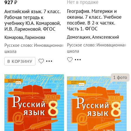
Нет в продаже
927
₽
География. Материки и
Английский язык. 7 класс.
океаны. 7 класс. Учебное
Рабочая тетрадь к
пособие. В 2-х частях.
учебнику Ю.А. Комаровой,
Часть 1. ФГОС
И.В. Ларионовой. ФГОС
Домогацких
,
Алексеевский
Комарова
,
Ларионова
Русское слово
:
Инновационная
Русское слово
:
Инновационная
школа
школа
В КОРЗИНУ
1
фото