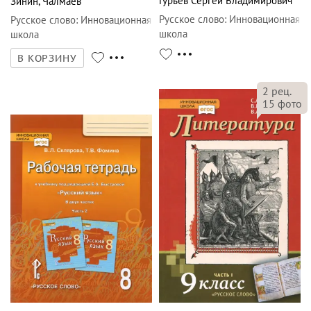
Гурьев Сергей Владимирович
Зинин
,
Чалмаев
Русское слово
:
Инновационная
Русское слово
:
Инновационная
школа
школа
В КОРЗИНУ
2
рец.
15
фото