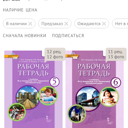
НАЛИЧИЕ
ЦЕНА
в наличии
предзаказ
ожидаются
нет 
СНАЧАЛА НОВИНКИ
ПОДПИСАТЬСЯ
12
рец.
11
рец.
12
фото
13
фото