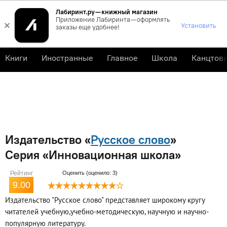
Лабиринт.ру — книжный магазин
0
Приложение Лабиринта — оформлять
×
Установить
заказы еще удобнее!
Книги
Иностранные
Главное
Школа
Канцтов
Издательство «
Русское слово
»
Серия «Инновационная школа»
Рейтинг
Оценить (оценило: 3)
9.00
Издательство "Русское слово" представляет широкому кругу
читателей учебную,учебно-методическую, научную и научно-
популярную литературу.