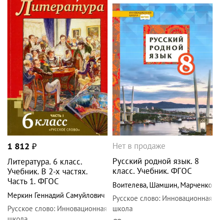
Нет в продаже
1 812
₽
Русский родной язык. 8
Литература. 6 класс.
класс. Учебник. ФГОС
Учебник. В 2-х частях.
Часть 1. ФГОС
Воителева
,
Шамшин
,
Марченко
Меркин Геннадий Самуйлович
Русское слово
:
Инновационная
Русское слово
:
Инновационная
школа
школа