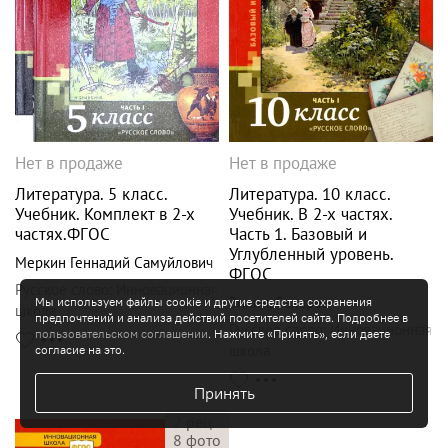
Нет в продаже
Нет в продаже
Литература. 5 класс.
Литература. 10 класс.
Учебник. Комплект в 2-х
Учебник. В 2-х частях.
частях.ФГОС
Часть 1. Базовый и
Углубленный уровень.
Меркин Геннадий Самуйлович
ФГОС
Русское слово
:
Инновационная
Зинин
,
Сахаров
Мы используем файлы cookie и другие средства сохранения
школа
предпочтений и анализа действий посетителей сайта. Подробнее в
Русское слово
:
Инновационная
пользовательском соглашении
. Нажмите «Принять», если даете
школа
согласие на это.
Принять
2
рец.
8
фото