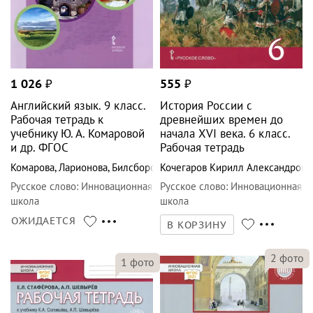
1 026
₽
555
₽
Английский язык. 9 класс.
История России с
Рабочая тетрадь к
древнейших времен до
учебнику Ю. А. Комаровой
начала XVI века. 6 класс.
и др. ФГОС
Рабочая тетрадь
Комарова
,
Ларионова
,
Билсборо
Кочегаров Кирилл Александрови
Русское слово
:
Инновационная
Русское слово
:
Инновационная
школа
школа
ОЖИДАЕТСЯ
В КОРЗИНУ
2
фото
1
фото