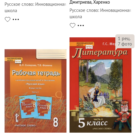
Дмитриева
,
Харенко
Русское слово
:
Инновационная
Русское слово
:
Инновационная
школа
школа
1
рец.
7
фото