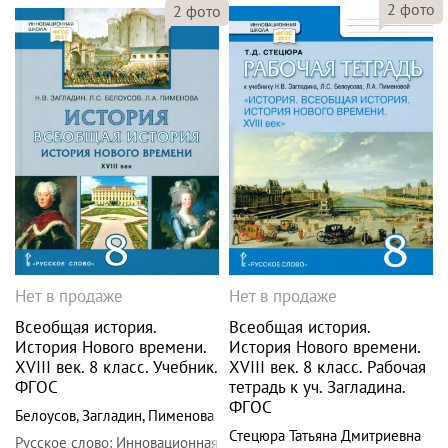
2
фото
2
фото
Нет в продаже
Нет в продаже
Всеобщая история.
Всеобщая история.
История Нового времени.
История Нового времени.
XVIII век. 8 класс. Учебник.
XVIII век. 8 класс. Рабочая
ФГОС
тетрадь к уч. Загладина.
ФГОС
Белоусов
,
Загладин
,
Пименова
Стецюра Татьяна Дмитриевна
Русское слово
:
Инновационная