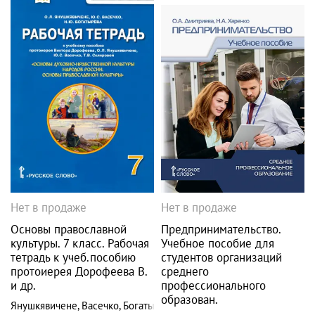
Нет в продаже
Нет в продаже
Основы православной
Предпринимательство.
культуры. 7 класс. Рабочая
Учебное пособие для
тетрадь к учеб.пособию
студентов организаций
протоиерея Дорофеева В.
среднего
и др.
профессионального
образован.
Янушкявичене
,
Васечко
,
Богатырева