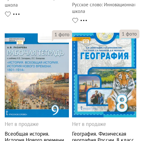
Русское слово
:
Инновационная
школа
школа
1
фото
1
фото
Нет в продаже
Нет в продаже
Всеобщая история.
География. Физическая
История Нового времени.
география России. 8 класс.