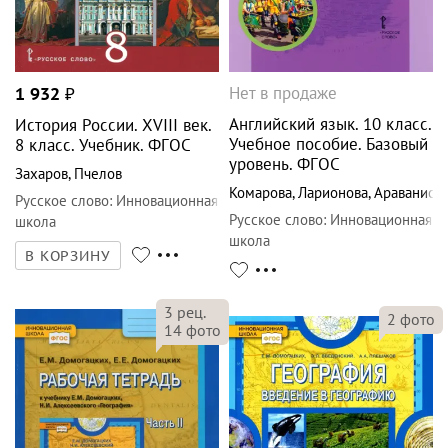
Нет в продаже
1 932
₽
Английский язык. 10 класс.
История России. XVIII век.
Учебное пособие. Базовый
8 класс. Учебник. ФГОС
уровень. ФГОС
Захаров
,
Пчелов
Комарова
,
Ларионова
,
Араванис
Русское слово
:
Инновационная
Русское слово
:
Инновационная
школа
школа
В КОРЗИНУ
3
рец.
2
фото
14
фото