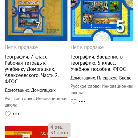
Нет в продаже
Нет в продаже
География. 7 класс.
География. Введение в
Рабочая тетрадь к
географию. 5 класс.
учебнику Домогацких,
Учебное пособие. ФГОС
Алексеевского. Часть 2.
Домогацких
,
Плешаков
,
Введенс
ФГОС
Русское слово
:
Инновационная
Домогацких
,
Домогацких
школа
Русское слово
:
Инновационная
школа
4
рец.
31
фото