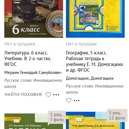
Нет в продаже
Нет в продаже
Литература. 6 класс.
География. 5 класс.
Учебник. В 2-х частях.
Рабочая тетрадь к
ФГОС
учебнику Е. М. Домогацких
и др. ФГОС
Меркин Геннадий Самуйлович
Домогацких
,
Домогацких
Русское слово
:
Инновационная
Русское слово
:
Инновационная
школа
школа
НАЙТИ ПОХОЖИЕ
3
рец.
1
рец.
12
фото
7
фото