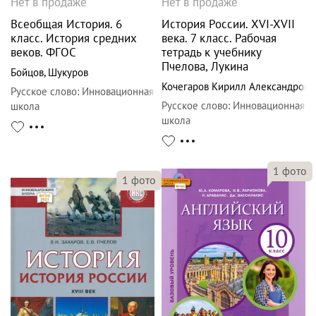
Нет в продаже
Нет в продаже
Всеобщая История. 6
История России. XVI-XVII
класс. История средних
века. 7 класс. Рабочая
веков. ФГОС
тетрадь к учебнику
Пчелова, Лукина
Бойцов
,
Шукуров
Кочегаров Кирилл Александрови
Русское слово
:
Инновационная
Русское слово
:
Инновационная
школа
школа
1
фото
1
фото